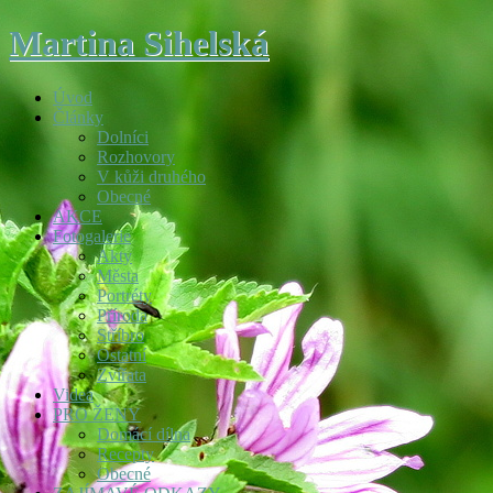
Martina Sihelská
Úvod
Články
Dolníci
Rozhovory
V kůži druhého
Obecné
AKCE
Fotogalerie
Akty
Města
Portréty
Příroda
Stříbro
Ostatní
Zvířata
Videa
PRO ŽENY
Domácí dílna
Recepty
Obecné