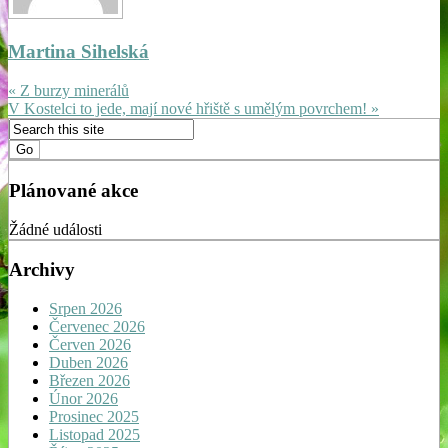
Martina Sihelská
« Z burzy minerálů
V Kostelci to jede, mají nové hřiště s umělým povrchem! »
Plánované akce
Žádné události
Archivy
Srpen 2026
Červenec 2026
Červen 2026
Duben 2026
Březen 2026
Únor 2026
Prosinec 2025
Listopad 2025