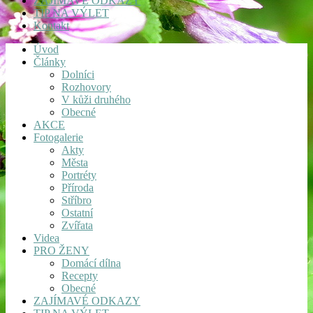
ZAJÍMAVÉ ODKAZY
TIP NA VÝLET
Kontakt
Úvod
Články
Dolníci
Rozhovory
V kůži druhého
Obecné
AKCE
Fotogalerie
Akty
Města
Portréty
Příroda
Stříbro
Ostatní
Zvířata
Videa
PRO ŽENY
Domácí dílna
Recepty
Obecné
ZAJÍMAVÉ ODKAZY