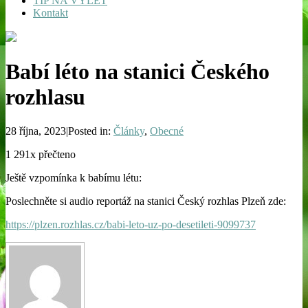
TIP NA VÝLET
Kontakt
Babí léto na stanici Českého
rozhlasu
28 října, 2023|Posted in:
Články
,
Obecné
1 291x přečteno
Ještě vzpomínka k babímu létu:
Poslechněte si audio reportáž na stanici Český rozhlas Plzeň zde:
https://plzen.rozhlas.cz/babi-leto-uz-po-desetileti-9099737