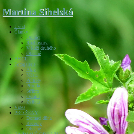
Martina Sihelská
Úvod
Články
Dolníci
Rozhovory
V kůži druhého
Obecné
AKCE
Fotogalerie
Akty
Města
Portréty
Příroda
Stříbro
Ostatní
Zvířata
Videa
PRO ŽENY
Domácí dílna
Recepty
Obecné