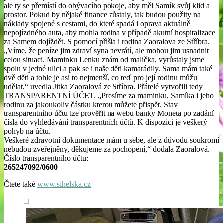
ale ty se přemístí do obývacího pokoje, aby měl Samík svůj klid a
prostor. Pokud by nějaké finance zůstaly, tak budou použity na
náklady spojené s cestami, do které spadá i oprava aktuálně
nepojízdného auta, aby mohla rodina v případě akutní hospitalizace
za Samem dojíždět. S pomocí přišla i rodina Zaoralova ze Stříbra.
„Víme, že peníze jim zdraví syna nevrátí, ale mohou jim usnadnit
celou situaci. Maminku Lenku znám od malička, vyrůstaly jsme
spolu v jedné ulici a pak se i naše děti kamarádily. Sama mám také
dvě děti a tohle je asi to nejmenší, co teď pro její rodinu můžu
udělat,“ uvedla Jitka Zaoralová ze Stříbra. Přátelé vytvořili tedy
TRANSPARENTNÍ ÚČET. „Prosíme za maminku, Samíka i jeho
rodinu za jakoukoliv částku kterou můžete přispět. Stav
transparentního účtu lze prověřit na webu banky Moneta po zadání
čísla do vyhledávání transparentních účtů. K dispozici je veškerý
pohyb na účtu.
Veškeré zdravotní dokumentace mám u sebe, ale z důvodu soukromí
nebudou zveřejněny, děkujeme za pochopení,“ dodala Zaoralová.
Číslo transparentního účtu:
265247092/0600
Čtete také
www.sihelska.cz