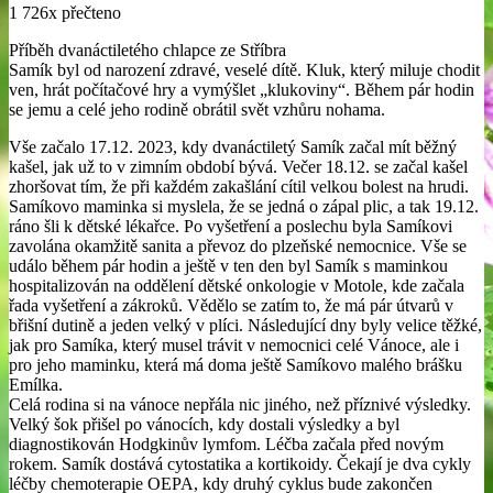
1 726x přečteno
Příběh dvanáctiletého chlapce ze Stříbra
Samík byl od narození zdravé, veselé dítě. Kluk, který miluje chodit
ven, hrát počítačové hry a vymýšlet „klukoviny“. Během pár hodin
se jemu a celé jeho rodině obrátil svět vzhůru nohama.
Vše začalo 17.12. 2023, kdy dvanáctiletý Samík začal mít běžný
kašel, jak už to v zimním období bývá. Večer 18.12. se začal kašel
zhoršovat tím, že při každém zakašlání cítil velkou bolest na hrudi.
Samíkovo maminka si myslela, že se jedná o zápal plic, a tak 19.12.
ráno šli k dětské lékařce. Po vyšetření a poslechu byla Samíkovi
zavolána okamžitě sanita a převoz do plzeňské nemocnice. Vše se
událo během pár hodin a ještě v ten den byl Samík s maminkou
hospitalizován na oddělení dětské onkologie v Motole, kde začala
řada vyšetření a zákroků. Vědělo se zatím to, že má pár útvarů v
břišní dutině a jeden velký v plíci. Následující dny byly velice těžké,
jak pro Samíka, který musel trávit v nemocnici celé Vánoce, ale i
pro jeho maminku, která má doma ještě Samíkovo malého brášku
Emílka.
Celá rodina si na vánoce nepřála nic jiného, než příznivé výsledky.
Velký šok přišel po vánocích, kdy dostali výsledky a byl
diagnostikován Hodgkinův lymfom. Léčba začala před novým
rokem. Samík dostává cytostatika a kortikoidy. Čekají je dva cykly
léčby chemoterapie OEPA, kdy druhý cyklus bude zakončen