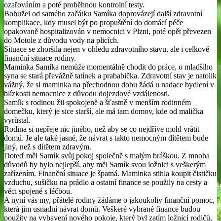
ozařováním a poté proběhnou kontrolní testy.
Bohužel od samého začátku Samíka doprovázejí další zdravotní
komplikace, kdy musel být po propuštění do domácí péče
opakovaně hospitalizován v nemocnici v Plzni, poté opět převezen
do Motole z důvodu vody na plicích.
Situace se zhoršila nejen v ohledu zdravotního stavu, ale i celkově
finanční situace rodiny.
Maminka Samíka nemůže momentálně chodit do práce, o mladšího
syna se stará převážně tatínek a prababička. Zdravotní stav je natolik
vážný, že si maminka na přechodnou dobu žádá u nadace bydlení v
blízkosti nemocnice z důvodu dojezdové vzdálenosti.
Samík s rodinou žil spokojeně a šťastně v menším rodinném
domečku, který je sice starší, ale má tam domov, kde od malička
vyrůstal.
Rodina si nepřeje nic jiného, než aby se co nejdříve mohl vrátit
domů. Je ale také jasné, že návrat s takto nemocným dítětem bude
jiný, než s dítětem zdravým.
Doteď měl Samík svůj pokoj společně s malým bráškou. Z mnoha
důvodů by bylo nejlepší, aby měl Samík svou ložnici s veškerým
zařízením. Finanční situace je špatná. Maminka stihla koupit čističku
vzduchu, sušičku na prádlo a ostatní finance se použily na cesty a
věci spojené s léčbou.
A nyní vás my, přátelé rodiny žádáme o jakoukoliv finanční pomoc,
která jim usnadní návrat domů. Veškeré vybrané finance budou
použity na vybavení nového pokoje, který byl zatím ložnicí rodičů,