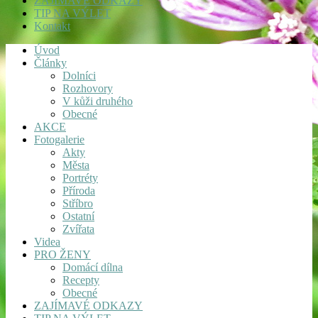
ZAJÍMAVÉ ODKAZY
TIP NA VÝLET
Kontakt
Úvod
Články
Dolníci
Rozhovory
V kůži druhého
Obecné
AKCE
Fotogalerie
Akty
Města
Portréty
Příroda
Stříbro
Ostatní
Zvířata
Videa
PRO ŽENY
Domácí dílna
Recepty
Obecné
ZAJÍMAVÉ ODKAZY