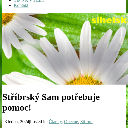
TIP NA VÝLET
Kontakt
Stříbrský Sam potřebuje
pomoc!
23 ledna, 2024|Posted in:
Články
,
Obecné
,
Stříbro