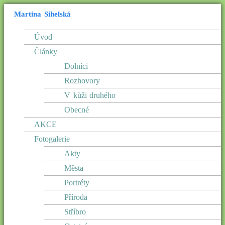
Martina Sihelská
Úvod
Články
Dolníci
Rozhovory
V kůži druhého
Obecné
AKCE
Fotogalerie
Akty
Města
Portréty
Příroda
Stříbro