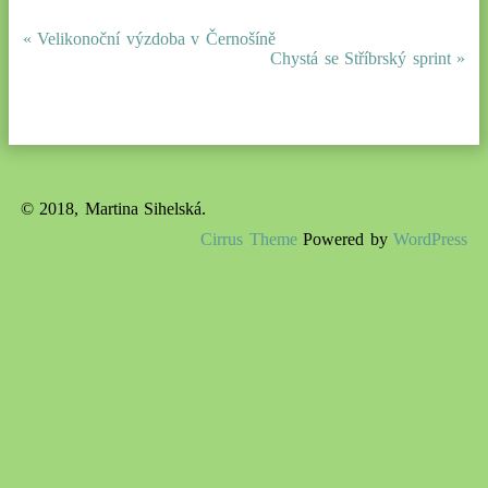
« Velikonoční výzdoba v Černošíně
Chystá se Stříbrský sprint »
© 2018, Martina Sihelská.
Cirrus Theme
Powered by
WordPress