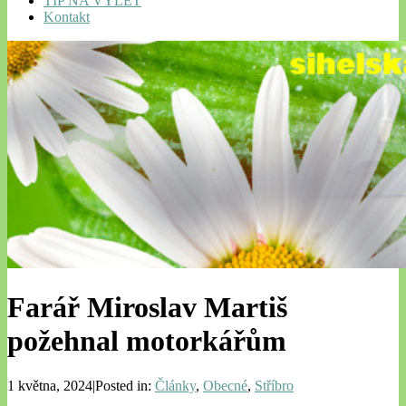
TIP NA VÝLET
Kontakt
Farář Miroslav Martiš
požehnal motorkářům
1 května, 2024|Posted in:
Články
,
Obecné
,
Stříbro