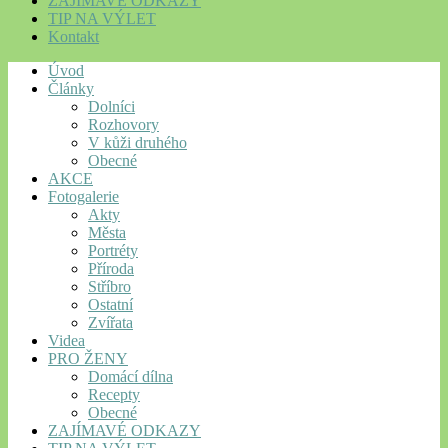
ZAJÍMAVÉ ODKAZY
TIP NA VÝLET
Kontakt
Úvod
Články
Dolníci
Rozhovory
V kůži druhého
Obecné
AKCE
Fotogalerie
Akty
Města
Portréty
Příroda
Stříbro
Ostatní
Zvířata
Videa
PRO ŽENY
Domácí dílna
Recepty
Obecné
ZAJÍMAVÉ ODKAZY