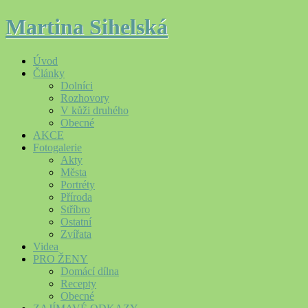
Martina Sihelská
Úvod
Články
Dolníci
Rozhovory
V kůži druhého
Obecné
AKCE
Fotogalerie
Akty
Města
Portréty
Příroda
Stříbro
Ostatní
Zvířata
Videa
PRO ŽENY
Domácí dílna
Recepty
Obecné