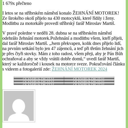
1 679x přečteno
I letos se na stříbrském náměstí konalo ŽEHNÁNÍ MOTOREK!
Ze širokého okolí přijelo na 430 motocyklů, které řídily i ženy.
Modlitbu za motorkáře provedl stříbrský farář Miroslav Martiš.
V pravé poledne v neděli 28. dubna se na stříbrském náměstí
odehrálo žehnání motorek.Požehnání a modlitbu všem, kteří přijeli,
dal farář Miroslav Martiš. „Jsem překvapen, kolik dnes přijelo lidí,
na prvním setkání bylo jen 47 zájemců, a teď při třetím žehnání jich
je přes čtyři stovky. Mám z toho radost, všem přeji, aby je Pán Bůh
ochraňoval a aby se vždy vrátili dobře domů,“ uvedl farář Martiš,
který se každoročně i kousek na motorce sveze. Pokračování článku
s videem a fotogaleriií zde:
ŽEHNÁNÍ MOTOREK 2024
OLYMPUS DIGITAL
OLYMPUS DIGITAL
OLYMPUS DIGITAL
OLYMPUS DIGITAL
CAMERA
CAMERA
OLYMPUS DIGITAL
OLYMPUS DIGITAL
CAMERA
CAMERA
CAMERA
CAMERA