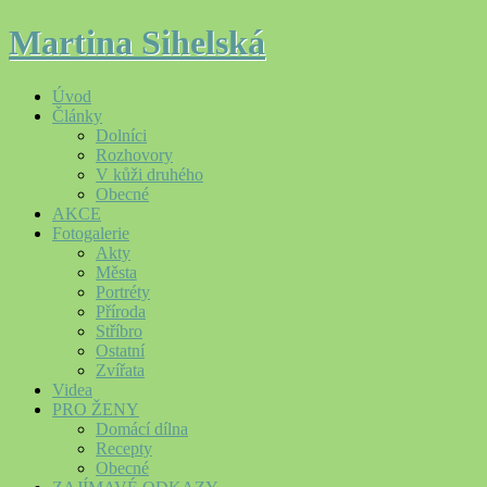
Martina Sihelská
Úvod
Články
Dolníci
Rozhovory
V kůži druhého
Obecné
AKCE
Fotogalerie
Akty
Města
Portréty
Příroda
Stříbro
Ostatní
Zvířata
Videa
PRO ŽENY
Domácí dílna
Recepty
Obecné