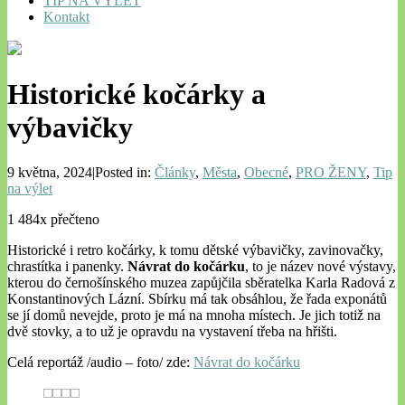
TIP NA VÝLET
Kontakt
Historické kočárky a
výbavičky
9 května, 2024|Posted in:
Články
,
Města
,
Obecné
,
PRO ŽENY
,
Tip
na výlet
1 484x přečteno
Historické i retro kočárky, k tomu dětské výbavičky, zavinovačky,
chrastítka i panenky.
Návrat do kočárku
, to je název nové výstavy,
kterou do černošínského muzea zapůjčila sběratelka Karla Radová z
Konstantinových Lázní. Sbírku má tak obsáhlou, že řada exponátů
se jí domů nevejde, proto je má na mnoha místech. Je jich totiž na
dvě stovky, a to už je opravdu na vystavení třeba na hřišti.
Celá reportáž /audio – foto/ zde:
Návrat do kočárku