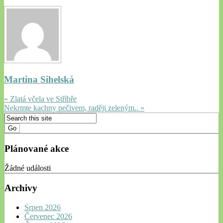
Martina Sihelská
« Zlatá včela ve Stříbře
Nekrmte kachny pečivem, raději zeleným.. »
Plánované akce
Žádné události
Archivy
Srpen 2026
Červenec 2026