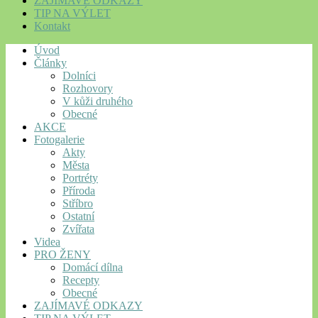
ZAJÍMAVÉ ODKAZY
TIP NA VÝLET
Kontakt
Úvod
Články
Dolníci
Rozhovory
V kůži druhého
Obecné
AKCE
Fotogalerie
Akty
Města
Portréty
Příroda
Stříbro
Ostatní
Zvířata
Videa
PRO ŽENY
Domácí dílna
Recepty
Obecné
ZAJÍMAVÉ ODKAZY