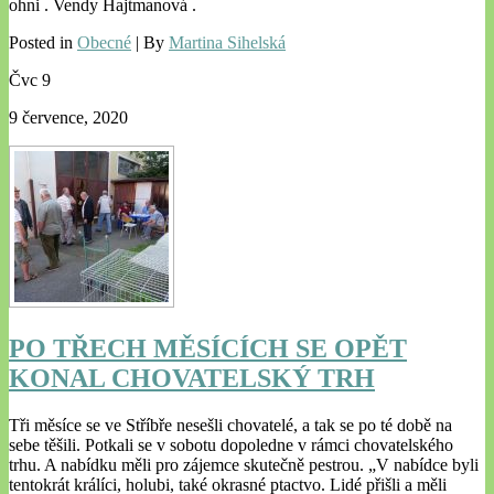
ohni . Vendy Hajtmanová .
Posted in
Obecné
| By
Martina Sihelská
Čvc
9
9 července, 2020
PO TŘECH MĚSÍCÍCH SE OPĚT
KONAL CHOVATELSKÝ TRH
Tři měsíce se ve Stříbře nesešli chovatelé, a tak se po té době na
sebe těšili. Potkali se v sobotu dopoledne v rámci chovatelského
trhu. A nabídku měli pro zájemce skutečně pestrou. „V nabídce byli
tentokrát králíci, holubi, také okrasné ptactvo. Lidé přišli a měli