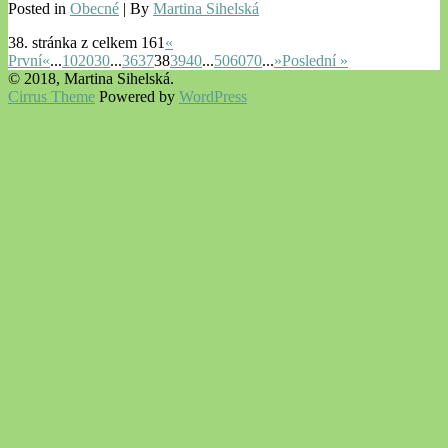
Posted in
Obecné
| By
Martina Sihelská
38. stránka z celkem 161
«
První
«
...
10
20
30
...
36
37
38
39
40
...
50
60
70
...
»
Poslední »
© 2018, Martina Sihelská.
Cirrus Theme
Powered by
WordPress