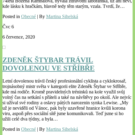
74letá Božena Rambalová, bývalá zdravotní laborantka, už ani neví,
kde lásku k hračkám, hlavně tedy těm starým, vzala. Tvrdí, že…
Posted in
Obecné
| By
Martina Sihelská
Čvc
6
6 července, 2020
ZDENĚK ŠTYBAR TRÁVIL
DOVOLENOU VE STŘÍBŘE
Letní dovolenou trávil český profesionální cyklista a cyklokrosař,
trojnásobný mistr světa v kategorii elite Zdeněk Štybar ve Stříbře,
kde má rodiče. Kromě pravidelných tréninků na kole využil svůj
volný čas na setkání s přáteli a také na návštěvy po okolí. Ale nejvíc
si užíval své rodiny a oslavy pátých narozenin synka Lewise. „My
už je neviděli od Vánoc, pak byly uzavřené hranice kvůli korona
viru, aspoň přes sociální sítě jsme komunikovali. Teď jsme si ho
užili celé dva týdny, a byla…
Posted in
Obecné
| By
Martina Sihelská