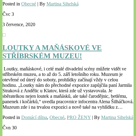
Posted in
Obecné
| By
Martina Sihelská
Čvc
3
3 července, 2020
LOUTKY A MAŇÁSKOVÉ VE
STŘÍBRSKÉM MUZEU!
Loutky, maňáskové, i celé malé divadelní scény můžete vidět ve
stříbrském muzeu, a to až do 5. září letošního roku. Muzeum je
otevřené od úterý do soboty, prohlídky začínají vždy v celou
hodinu. „Loutky nám do přechodné expozice zapůjčila paní Jarmila
Straková z Andělic u Klatov, která zde už vystavovala. Je
sběratelkou nejen loutek a maňásků, ale také čarodějnic, betlému,
panenek i kočárků,“ uvedla pracovnice infocentra Alena Šilháčková.
Muzeum zde i na trvalou expozici a nově také na vyhlídku z…
Posted in
Domácí dílna
,
Obecné
,
PRO ŽENY
| By
Martina Sihelská
Čvn
30