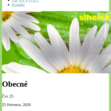
TIP NA VÝLET
Kontakt
Obecné
Čvc
25
25 července, 2020