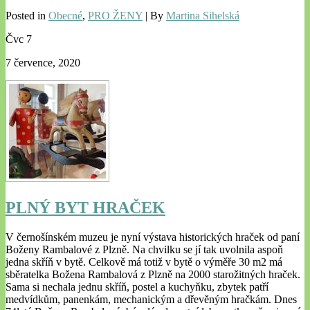
Posted in
Obecné
,
PRO ŽENY
| By
Martina Sihelská
Čvc
7
7 července, 2020
PLNÝ BYT HRAČEK
V černošínském muzeu je nyní výstava historických hraček od paní
Boženy Rambalové z Plzně. Na chvilku se jí tak uvolnila aspoň
jedna skříň v bytě. Celkově má totiž v bytě o výměře 30 m2 má
sběratelka Božena Rambalová z Plzně na 2000 starožitných hraček.
Sama si nechala jednu skříň, postel a kuchyňku, zbytek patří
medvídkům, panenkám, mechanickým a dřevěným hračkám. Dnes