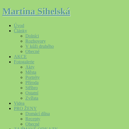
Martina Sihelská
Úvod
Články
Dolníci
Rozhovory
V kůži druhého
Obecné
AKCE
Fotogalerie
Akty
Města
Portréty
Příroda
Stříbro
Ostatní
Zvířata
Videa
PRO ŽENY
Domácí dílna
Recepty
Obecné