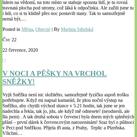
lidem na vědomí, na toto místo se stahuje spousta lidí, je tu rovná
travnatá plocha pod stromy, což láká k odpočinku. Ale zažili jsme tu
i lidi, co si tu klidně přes noc postavili stany. Tak to samozřejmě
nemá být,…
Posted in
Města
,
Obecné
| By
Martina Sihelská
Čvc
22
22 července, 2020
V NOCI A PĚŠKY NA VRCHOL
SNĚŽKY!
Vyjít Sněžku není nic složitého, samozřejmě fyzičku aspoň trošku
potřebujete. Když mi napsal kamarád, že jdou noční výstup na
Sněžku, aby chytili východ slunce v 5.21 hodin, tak jsme se jen
nadechla a řekla, tak jo, jdu, ale když mě odnesete! (neodnesli, ale
šla jsem) . A tak druhá sobota v červenci byla dnem mých splněných
přání – první dárek k červencovým narozeninám! Sraz byl o půlnoci
v Peci pod Sněžkou. Přijela tři auta, z Prahy, Teplic a Plzeňska.
Všichni…