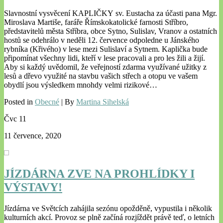
Slavnostní vysvěcení KAPLIČKY sv. Eustacha za účasti pana Mgr.
Miroslava Martiše, faráře Římskokatolické farnosti Stříbro,
představitelů města Stříbra, obce Sytno, Sulislav, Vranov a ostatních
hostů se odehrálo v neděli 12. července odpoledne u Jánského
rybníka (Křivého) v lese mezi Sulislaví a Sytnem. Kaplička bude
připomínat všechny lidi, kteří v lese pracovali a pro les žili a žijí.
Aby si každý uvědomil, že veřejností zdarma využívané užitky z
lesů a dřevo využité na stavbu vašich střech a otopu ve vašem
obydlí jsou výsledkem mnohdy velmi rizikové…
Posted in
Obecné
| By
Martina Sihelská
Čvc
11
11 července, 2020
JÍZDÁRNA ZVE NA PROHLÍDKY I
VÝSTAVY!
Jízdárna ve Světcích zahájila sezónu opožděně, vypustila i několik
kulturních akcí. Provoz se plně začíná rozjíždět právě teď, o letních