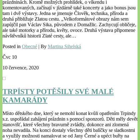
prázdninách. Kromě možných prohlídek, o víkendu i
komentovaných, začínají v jízdárně také koncerty a jako bonus jsou
tam i dvě výstavy. Jedna se jmenuje Člověk, technika, příroda a
druhá přibližuje Zlatou cestu. „Velkoformátové obrazy nám sem
zapůjčil pan Václav Sika, původem z Domažlic. Zachycují obličeje,
ale také motorky a přírodu, květy, ovoce. Druhá výstava připomene
návštěvníků historii Zlaté cesty, ale…
Posted in
Obecné
| By
Martina Sihelská
Čvc
10
10 července, 2020
TRPÍSTY POTĚŠILY SVÉ MALÉ
KAMARÁDY
Místo dětského dne, který se nemohl konat kvůli opatřením Trpindy
s.z. uspořádal zahájení prázdnin s pomocí sponzorů. Děti měly devět
stanovišť, které všechny bravurně zvládly, dokonce ani zlomená
noha nevadila. Na konci dostaly všechny děti balíčky se sladkostmi
a využily možnosti namalovat se od Jany Černé a upéct buřty na