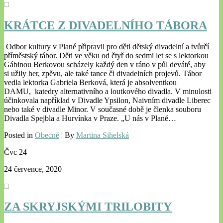
KRÁTCE Z DIVADELNÍHO TÁBORA
Odbor kultury v Plané připravil pro děti dětský divadelní a tvůrčí
příměstský tábor. Děti ve věku od čtyř do sedmi let se s lektorkou
Gábinou Berkovou scházely každý den v ráno v půl deváté, aby
si užily her, zpěvu, ale také tance či divadelních projevů. Tábor
vedla lektorka Gabriela Berková, která je absolventkou
DAMU, katedry alternativního a loutkového divadla. V minulosti
účinkovala například v Divadle Ypsilon, Naivním divadle Liberec
nebo také v divadle Minor. V současné době je členka souboru
Divadla Spejbla a Hurvínka v Praze. „U nás v Plané…
Posted in
Obecné
| By
Martina Sihelská
Čvc
24
24 července, 2020
ZA SKRYJSKÝMI TRILOBITY