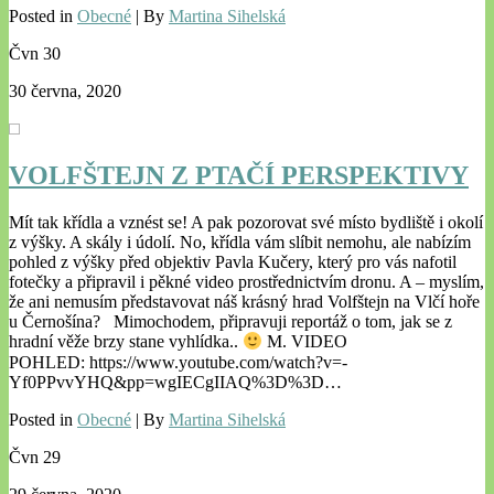
Posted in
Obecné
| By
Martina Sihelská
Čvn
30
30 června, 2020
VOLFŠTEJN Z PTAČÍ PERSPEKTIVY
Mít tak křídla a vznést se! A pak pozorovat své místo bydliště i okolí
z výšky. A skály i údolí. No, křídla vám slíbit nemohu, ale nabízím
pohled z výšky před objektiv Pavla Kučery, který pro vás nafotil
fotečky a připravil i pěkné video prostřednictvím dronu. A – myslím,
že ani nemusím představovat náš krásný hrad Volfštejn na Vlčí hoře
u Černošína? Mimochodem, připravuji reportáž o tom, jak se z
hradní věže brzy stane vyhlídka..
M. VIDEO
POHLED: https://www.youtube.com/watch?v=-
Yf0PPvvYHQ&pp=wgIECgIIAQ%3D%3D…
Posted in
Obecné
| By
Martina Sihelská
Čvn
29