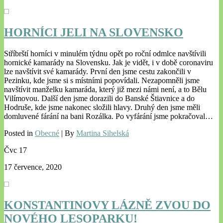
HORNÍCI JELI NA SLOVENSKO
Stříbrští horníci v minulém týdnu opět po roční odmlce navštívili
hornické kamarády na Slovensku. Jak je vidět, i v době coronaviru
lze navštívit své kamarády. První den jsme cestu zakončili v
Pezinku, kde jsme si s místními popovídali. Nezapomněli jsme
navštívit manželku kamaráda, který již mezi námi není, a to Bělu
Vilímovou. Další den jsme dorazili do Banské Štiavnice a do
Hodruše, kde jsme nakonec složili hlavy. Druhý den jsme měli
domluvené fárání na bani Rozálka. Po vyfárání jsme pokračoval…
Posted in
Obecné
| By
Martina Sihelská
Čvc
17
17 července, 2020
KONSTANTINOVY LÁZNĚ ZVOU DO
NOVÉHO LESOPARKU!