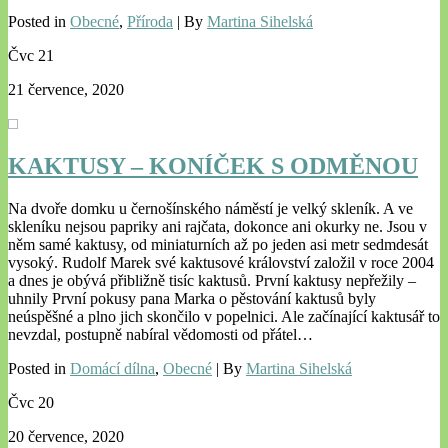
Posted in
Obecné
,
Příroda
| By
Martina Sihelská
Čvc
21
21 července, 2020
KAKTUSY – KONÍČEK S ODMĚNOU
Na dvoře domku u černošínského náměstí je velký skleník. A ve
skleníku nejsou papriky ani rajčata, dokonce ani okurky ne. Jsou v
něm samé kaktusy, od miniaturních až po jeden asi metr sedmdesát
vysoký. Rudolf Marek své kaktusové království založil v roce 2004
a dnes je obývá přibližně tisíc kaktusů. První kaktusy nepřežily –
uhnily První pokusy pana Marka o pěstování kaktusů byly
neúspěšné a plno jich skončilo v popelnici. Ale začínající kaktusář to
nevzdal, postupně nabíral vědomosti od přátel…
Posted in
Domácí dílna
,
Obecné
| By
Martina Sihelská
Čvc
20
20 července, 2020