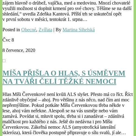
zájem hlavně o drůbež, vajíčka, med a medovinu. Mnozí chovatelé
využili možnost si doplnit krmení pro své chovy. Těšíme se na další
shledání,“ uvedla Zdeňka Kantová. Příští trh se uskuteční opět
v první sobotu v měsíci, tentokrát 1. srpna…
Posted in
Obecné
,
Zvířata
| By
Martina Sihelská
Čvc
8
8 července, 2020
MÍŠA PŘIŠLA O HLAS, S ÚSMĚVEM
NA TVÁŘI ČELÍ TĚŽKÉ NEMOCI
Hlas Míši Červenkové není kvůli ALS slyšet. Přesto má co říct. Říct
zdánlivě obyčejné – ahoj. Pro většinu z nás něco, nad čím ani moc
nepřemýšlíme. Pokud potkáte Míšu Červenkovou třeba někde v
lese, ahoj vám neřekne. Alespoň se na vás usměje nebo vám
zamává. Povídat si, mluvit spolu, třeba si i zanadávat – zdánlivá
maličkost pro každého z nás. Ještě do nedávna i pro Míšu
Červenkovou. Zákeřná nemoc ALS (amyotrofická laterální
skleróza), která člověka postupně připravuje o sílu svalů, jí ale…