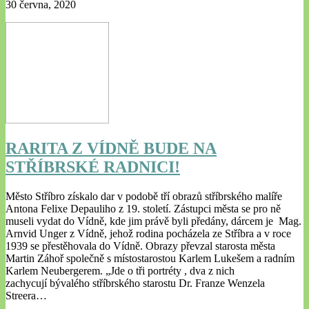
30 června, 2020
RARITA Z VÍDNĚ BUDE NA
STŘÍBRSKÉ RADNICI!
Město Stříbro získalo dar v podobě tří obrazů stříbrského malíře
Antona Felixe Depauliho z 19. století. Zástupci města se pro ně
museli vydat do Vídně, kde jim právě byli předány, dárcem je Mag.
Arnvid Unger z Vídně, jehož rodina pocházela ze Stříbra a v roce
1939 se přestěhovala do Vídně. Obrazy převzal starosta města
Martin Záhoř společně s místostarostou Karlem Lukešem a radním
Karlem Neubergerem. „Jde o tři portréty , dva z nich
zachycují bývalého stříbrského starostu Dr. Franze Wenzela
Streera…