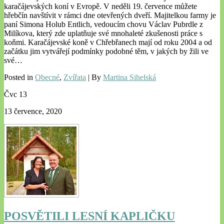
karačájevských koní v Evropě. V neděli 19. července můžete
hřebčín navštívit v rámci dne otevřených dveří. Majitelkou farmy je
paní Simona Holub Entlich, vedoucím chovu Václav Pubrdle z
Milíkova, který zde uplatňuje své mnohaleté zkušenosti práce s
koňmi. Karačájevské koně v Chřebřanech mají od roku 2004 a od
začátku jim vytvářejí podmínky podobné těm, v jakých by žili ve
své…
Posted in
Obecné
,
Zvířata
| By
Martina Sihelská
Čvc
13
13 července, 2020
POSVĚTILI LESNÍ KAPLIČKU