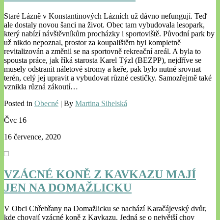
Staré Lázně v Konstantinových Lázních už dávno nefungují. Teď
ale dostaly novou šanci na život. Obec tam vybudovala lesopark,
který nabízí návštěvníkům procházky i sportoviště. Původní park by
už nikdo nepoznal, prostor za koupalištěm byl kompletně
revitalizován a změnil se na sportovně rekreační areál. A byla to
spousta práce, jak říká starosta Karel Týzl (BEZPP), nejdříve se
musely odstranit náletové stromy a keře, pak bylo nutné srovnat
terén, celý jej upravit a vybudovat různé cestičky. Samozřejmě také
vznikla různá zákoutí…
Posted in
Obecné
| By
Martina Sihelská
Čvc
16
16 července, 2020
VZÁCNÉ KONĚ Z KAVKAZU MAJÍ
JEN NA DOMAŽLICKU
V Obci Chřebřany na Domažlicku se nachází Karačájevský dvůr,
kde chovají vzácné koně z Kavkazu. Jedná se o největší chov