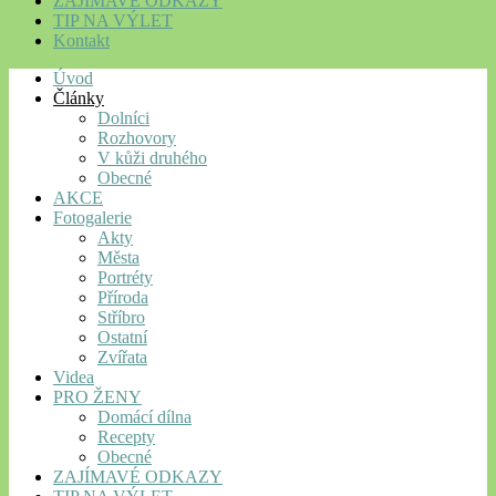
ZAJÍMAVÉ ODKAZY
TIP NA VÝLET
Kontakt
Úvod
Články
Dolníci
Rozhovory
V kůži druhého
Obecné
AKCE
Fotogalerie
Akty
Města
Portréty
Příroda
Stříbro
Ostatní
Zvířata
Videa
PRO ŽENY
Domácí dílna
Recepty
Obecné
ZAJÍMAVÉ ODKAZY