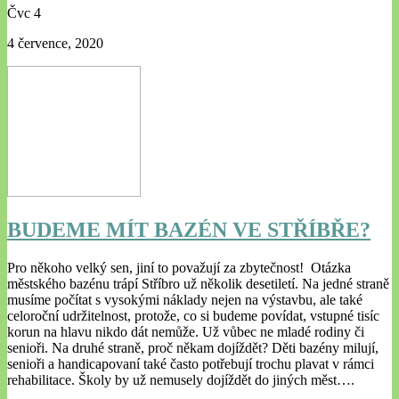
Čvc
4
4 července, 2020
BUDEME MÍT BAZÉN VE STŘÍBŘE?
Pro někoho velký sen, jiní to považují za zbytečnost! Otázka
městského bazénu trápí Stříbro už několik desetiletí. Na jedné straně
musíme počítat s vysokými náklady nejen na výstavbu, ale také
celoroční udržitelnost, protože, co si budeme povídat, vstupné tisíc
korun na hlavu nikdo dát nemůže. Už vůbec ne mladé rodiny či
senioři. Na druhé straně, proč někam dojíždět? Děti bazény milují,
senioři a handicapovaní také často potřebují trochu plavat v rámci
rehabilitace. Školy by už nemusely dojíždět do jiných měst….