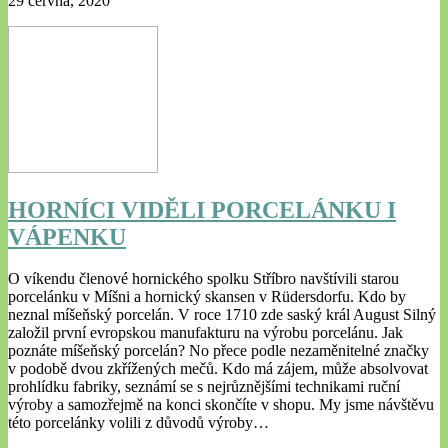
29 června, 2020
HORNÍCI VIDĚLI PORCELÁNKU I
VÁPENKU
O víkendu členové hornického spolku Stříbro navštívili starou
porcelánku v Míšni a hornický skansen v Rüdersdorfu. Kdo by
neznal míšeňský porcelán. V roce 1710 zde saský král August Silný
založil první evropskou manufakturu na výrobu porcelánu. Jak
poznáte míšeňský porcelán? No přece podle nezaměnitelné značky
v podobě dvou zkřížených mečů. Kdo má zájem, může absolvovat
prohlídku fabriky, seznámí se s nejrůznějšími technikami ruční
výroby a samozřejmě na konci skončíte v shopu. My jsme návštěvu
této porcelánky volili z důvodů výroby…