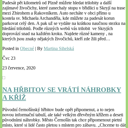
Padesát pět kilometrů od Plzně můžete hledat trilobity a další
zajímavé živočichy, které zanechaly stopu v břidlici u Skryjí na trase
mezi Zbirohem a Rakovníkem. Auto necháte v obci přímo u
kostela sv. Michaela Archanděla, kde můžete za padesát korun
parkovat celý den. A pak už se vydáte na krátkou naučnou stezku na
hledání trilobitů. Podle různých webů vás trilobit ve Skryjích
doprovází snad na každém kroku. Najdete různé kameny , na
kterých jsou znaky nějakých živočichů, kteří zde žili před…
Posted in
Obecné
| By
Martina Sihelská
Čvc
23
23 července, 2020
NA HŘBITOV SE VRÁTÍ NÁHROBKY
A KŘÍŽ
Původní černošínský hřbitov bude opět připomenut, a to nejen
novou informační tabulí, ale také velkým dřevěným křížem a deseti
původními náhrobky. Město Černošín tak chce připomenout pietní
místo, které si lidé často pletou s místem pro zábavu. „Chceme to dát