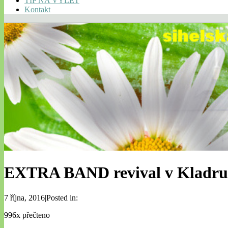
TIP NA VÝLET
Kontakt
EXTRA BAND revival v Kladru
7 října, 2016|Posted in:
996x přečteno