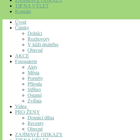
ZAJÍMAVÉ ODKAZY
TIP NA VÝLET
Kontakt
Úvod
Články
Dolníci
Rozhovory
V kůži druhého
Obecné
AKCE
Fotogalerie
Akty
Města
Portréty
Příroda
Stříbro
Ostatní
Zvířata
Videa
PRO ŽENY
Domácí dílna
Recepty
Obecné
ZAJÍMAVÉ ODKAZY