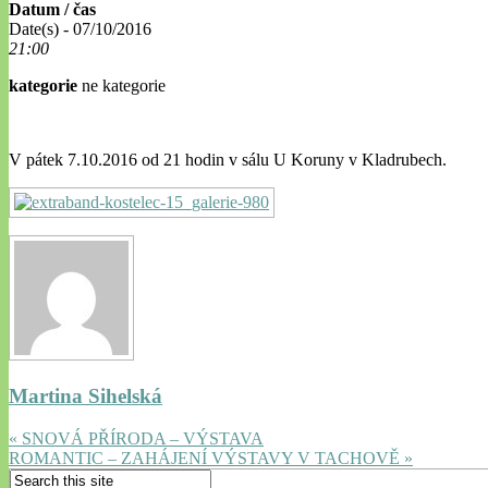
Datum / čas
Date(s) - 07/10/2016
21:00
kategorie
ne kategorie
V pátek 7.10.2016 od 21 hodin v sálu U Koruny v Kladrubech.
Martina Sihelská
« SNOVÁ PŘÍRODA – VÝSTAVA
ROMANTIC – ZAHÁJENÍ VÝSTAVY V TACHOVĚ »