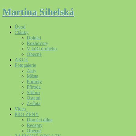
Martina Sihelská
Úvod
Články
Dolníci
Rozhovory
V kůži druhého
Obecné
AKCE
Fotogalerie
Akty
Města
Portréty
Příroda
Stříbro
Ostatní
Zvířata
Videa
PRO ŽENY
Domácí dílna
Recepty
Obecné