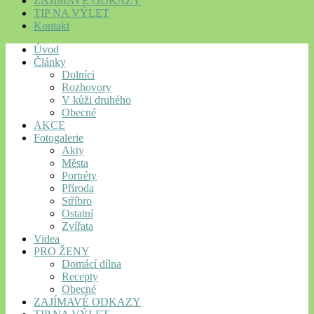
ZAJÍMAVÉ ODKAZY
TIP NA VÝLET
Kontakt
Úvod
Články
Dolníci
Rozhovory
V kůži druhého
Obecné
AKCE
Fotogalerie
Akty
Města
Portréty
Příroda
Stříbro
Ostatní
Zvířata
Videa
PRO ŽENY
Domácí dílna
Recepty
Obecné
ZAJÍMAVÉ ODKAZY