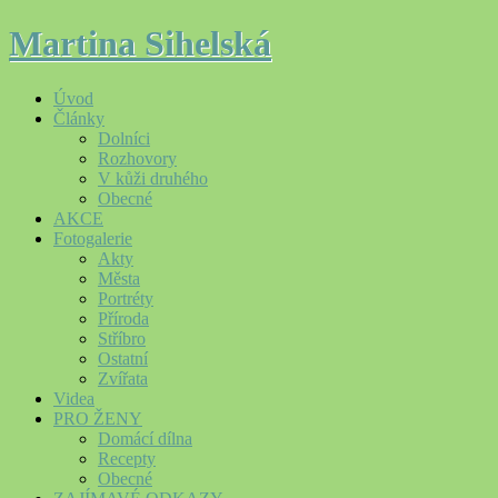
Martina Sihelská
Úvod
Články
Dolníci
Rozhovory
V kůži druhého
Obecné
AKCE
Fotogalerie
Akty
Města
Portréty
Příroda
Stříbro
Ostatní
Zvířata
Videa
PRO ŽENY
Domácí dílna
Recepty
Obecné