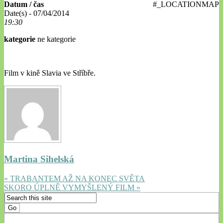
Datum / čas
#_LOCATIONMAP
Date(s) - 07/04/2014
19:30
kategorie
ne kategorie
Film v kině Slavia ve Stříbře.
Martina Sihelská
« TRABANTEM AŽ NA KONEC SVĚTA
SKORO ÚPLNĚ VYMYŠLENÝ FILM »