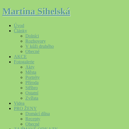
Martina Sihelská
Úvod
Články
Dolníci
Rozhovory
V kůži druhého
Obecné
AKCE
Fotogalerie
Akty
Města
Portréty
Příroda
Stříbro
Ostatní
Zvířata
Videa
PRO ŽENY
Domácí dílna
Recepty
Obecné