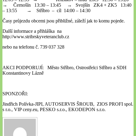
→ Černošín 13:30 – 13:45 → Svojšín ZK4 + ZK5 13:40
– 13:55 → Stříbro – cíl 14:00 – 14:30
Časy průjezdu obcemi jsou přibližné, záleží jak to komu pojede.
Další informace a přihláška na
http://www.stribrskyveteranclub.cz
nebo na telefonu č. 739 037 328
AKCI PODPORUJÍ: Město Stříbro, Ostrostřelci Stříbro a SDH
Konstantinovy Lázně
SPONZOŘI:
Jindřich Polívka-JIPI, AUTOSERVIS ŠROUB, ZIOS PROFI spol.
s r.o., VIP ceny.eu, PESKO s.r.o., EKODEPON s.r.o.