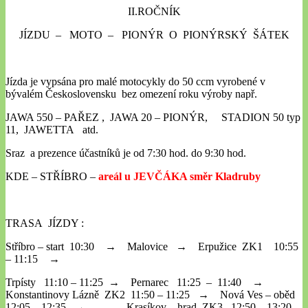
II.ROČNÍK
JÍZDU – MOTO – PIONÝR O PIONÝRSKÝ ŠÁTEK
Jízda je vypsána pro malé motocykly do 50 ccm vyrobené v
bývalém Československu bez omezení roku výroby např.
JAWA 550 – PAŘEZ , JAWA 20 – PIONÝR, STADION 50 typ
11, JAWETTA atd.
Sraz a prezence účastníků je od 7:30 hod. do 9:30 hod.
KDE – STŘÍBRO –
areál u JEVČÁKA směr Kladruby
TRASA JÍZDY :
Stříbro – start 10:30 → Malovice → Erpužice ZK1 10:55
– 11:15 →
Trpísty 11:10 – 11:25 → Pernarec 11:25 – 11:40 →
Konstantinovy Lázně ZK2 11:50 – 11:25 → Nová Ves – oběd
12:05 – 12:35 → Krasíkov – hrad ZK3 12:50 – 13:20