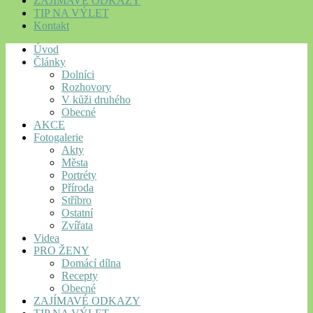
ZAJÍMAVÉ ODKAZY
TIP NA VÝLET
Kontakt
Úvod
Články
Dolníci
Rozhovory
V kůži druhého
Obecné
AKCE
Fotogalerie
Akty
Města
Portréty
Příroda
Stříbro
Ostatní
Zvířata
Videa
PRO ŽENY
Domácí dílna
Recepty
Obecné
ZAJÍMAVÉ ODKAZY