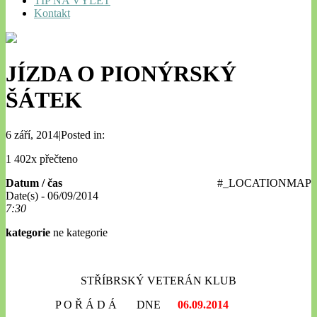
TIP NA VÝLET
Kontakt
JÍZDA O PIONÝRSKÝ
ŠÁTEK
6 září, 2014|Posted in:
1 402x přečteno
Datum / čas
#_LOCATIONMAP
Date(s) - 06/09/2014
7:30
kategorie
ne kategorie
STŘÍBRSKÝ VETERÁN KLUB
P O Ř Á D Á DNE
06.09.2014