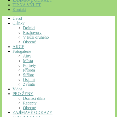
ZAJÍMAVÉ ODKAZY
TIP NA VÝLET
Kontakt
Úvod
Články
Dolníci
Rozhovory
V kůži druhého
Obecné
AKCE
Fotogalerie
Akty
Města
Portréty
Příroda
Stříbro
Ostatní
Zvířata
Videa
PRO ŽENY
Domácí dílna
Recepty
Obecné
ZAJÍMAVÉ ODKAZY