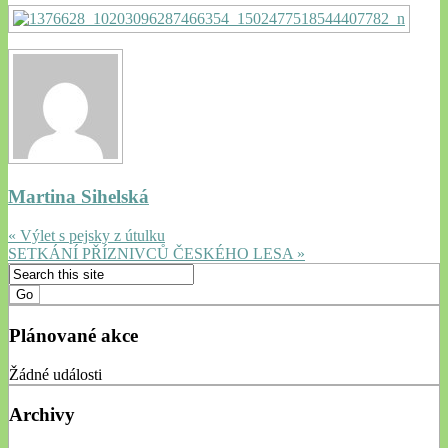
Martina Sihelská
« Výlet s pejsky z útulku
SETKÁNÍ PŘÍZNIVCŮ ČESKÉHO LESA »
Plánované akce
Žádné události
Archivy