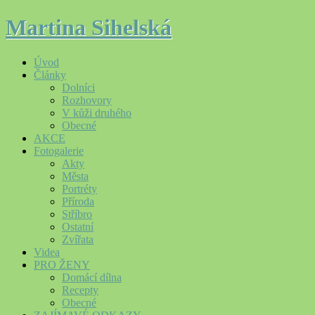
Martina Sihelská
Úvod
Články
Dolníci
Rozhovory
V kůži druhého
Obecné
AKCE
Fotogalerie
Akty
Města
Portréty
Příroda
Stříbro
Ostatní
Zvířata
Videa
PRO ŽENY
Domácí dílna
Recepty
Obecné