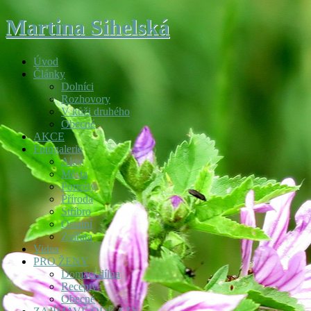
Martina Sihelská
Úvod
Články
Dolníci
Rozhovory
V kůži druhého
Obecné
AKCE
Fotogalerie
Akty
Města
Portréty
Příroda
Stříbro
Ostatní
Zvířata
Videa
PRO ŽENY
Domácí dílna
Recepty
Obecné