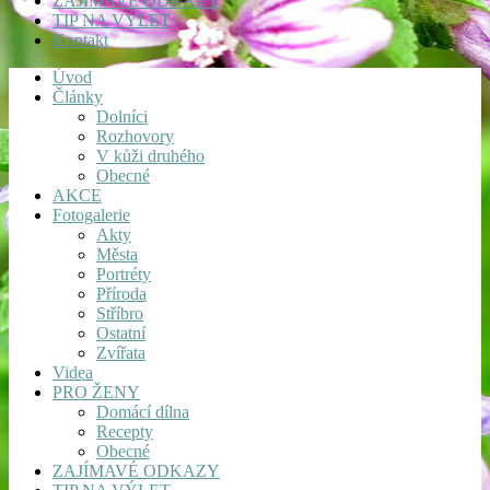
ZAJÍMAVÉ ODKAZY
TIP NA VÝLET
Kontakt
Úvod
Články
Dolníci
Rozhovory
V kůži druhého
Obecné
AKCE
Fotogalerie
Akty
Města
Portréty
Příroda
Stříbro
Ostatní
Zvířata
Videa
PRO ŽENY
Domácí dílna
Recepty
Obecné
ZAJÍMAVÉ ODKAZY