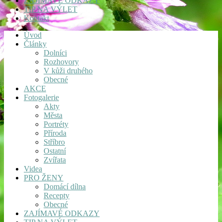
ZAJÍMAVÉ ODKAZY
TIP NA VÝLET
Kontakt
Úvod
Články
Dolníci
Rozhovory
V kůži druhého
Obecné
AKCE
Fotogalerie
Akty
Města
Portréty
Příroda
Stříbro
Ostatní
Zvířata
Videa
PRO ŽENY
Domácí dílna
Recepty
Obecné
ZAJÍMAVÉ ODKAZY