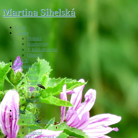
Martina Sihelská
Úvod
Články
Dolníci
Rozhovory
V kůži druhého
Obecné
AKCE
Fotogalerie
Akty
Města
Portréty
Příroda
Stříbro
Ostatní
Zvířata
Videa
PRO ŽENY
Domácí dílna
Recepty
Obecné