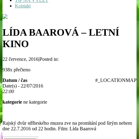
TIP NA VÝLET
Kontakt
LÍDA BAAROVÁ – LETNÍ
KINO
22 července, 2016|Posted in:
938x přečteno
Datum / čas
#_LOCATIONMAP
Date(s) - 22/07/2016
22:00
kategorie
ne kategorie
Rajský dvůr stříbrského muzea zve na promítání pod širým nebem
dne 22.7.2016 od 22 hodin. Film: Lída Baarová