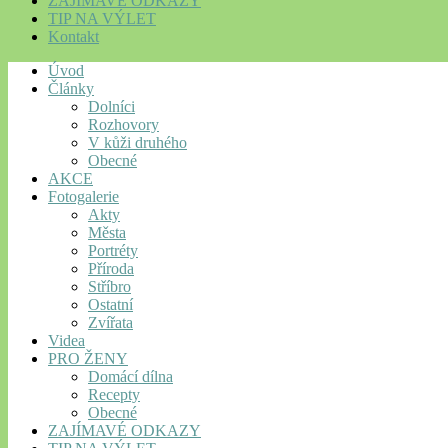
ZAJÍMAVÉ ODKAZY
TIP NA VÝLET
Kontakt
Úvod
Články
Dolníci
Rozhovory
V kůži druhého
Obecné
AKCE
Fotogalerie
Akty
Města
Portréty
Příroda
Stříbro
Ostatní
Zvířata
Videa
PRO ŽENY
Domácí dílna
Recepty
Obecné
ZAJÍMAVÉ ODKAZY