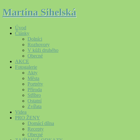
Martina Sihelská
Úvod
Články
Dolníci
Rozhovory
V kůži druhého
Obecné
AKCE
Fotogalerie
Akty
Města
Portréty
Příroda
Stříbro
Ostatní
Zvířata
Videa
PRO ŽENY
Domácí dílna
Recepty
Obecné