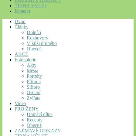
ZAJÍMAVÉ ODKAZY
TIP NA VÝLET
Kontakt
Úvod
Články
Dolníci
Rozhovory
V kůži druhého
Obecné
AKCE
Fotogalerie
Akty
Města
Portréty
Příroda
Stříbro
Ostatní
Zvířata
Videa
PRO ŽENY
Domácí dílna
Recepty
Obecné
ZAJÍMAVÉ ODKAZY