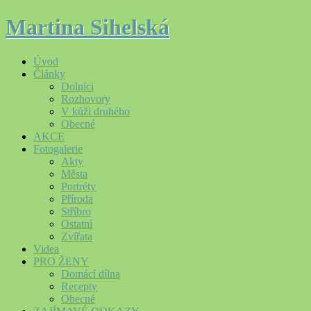
Martina Sihelská
Úvod
Články
Dolníci
Rozhovory
V kůži druhého
Obecné
AKCE
Fotogalerie
Akty
Města
Portréty
Příroda
Stříbro
Ostatní
Zvířata
Videa
PRO ŽENY
Domácí dílna
Recepty
Obecné