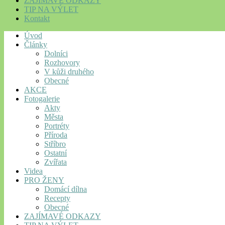
ZAJÍMAVÉ ODKAZY
TIP NA VÝLET
Kontakt
Úvod
Články
Dolníci
Rozhovory
V kůži druhého
Obecné
AKCE
Fotogalerie
Akty
Města
Portréty
Příroda
Stříbro
Ostatní
Zvířata
Videa
PRO ŽENY
Domácí dílna
Recepty
Obecné
ZAJÍMAVÉ ODKAZY