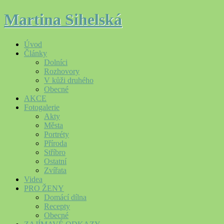
Martina Sihelská
Úvod
Články
Dolníci
Rozhovory
V kůži druhého
Obecné
AKCE
Fotogalerie
Akty
Města
Portréty
Příroda
Stříbro
Ostatní
Zvířata
Videa
PRO ŽENY
Domácí dílna
Recepty
Obecné