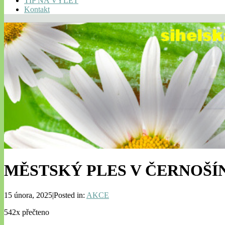
TIP NA VÝLET
Kontakt
MĚSTSKÝ PLES V ČERNOŠÍ
15 února, 2025|Posted in:
AKCE
542x přečteno