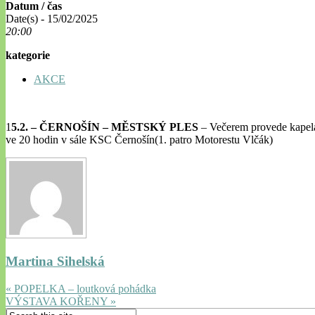
Datum / čas
Date(s) - 15/02/2025
20:00
kategorie
AKCE
1
5.2. – ČERNOŠÍN – MĚSTSKÝ PLES
– Večerem provede kapela
ve 20 hodin v sále KSC Černošín(1. patro Motorestu Vlčák)
Martina Sihelská
« POPELKA – loutková pohádka
VÝSTAVA KOŘENY »