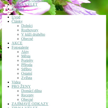
ZAJÍMAVÉ ODKAZY
TIP NA VÝLET
Kontakt
Úvod
Články
Dolníci
Rozhovory
V kůži druhého
Obecné
AKCE
Fotogalerie
Akty
Města
Portréty
Příroda
Stříbro
Ostatní
Zvířata
Videa
PRO ŽENY
Domácí dílna
Recepty
Obecné
ZAJÍMAVÉ ODKAZY