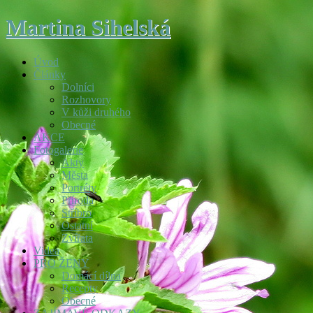
Martina Sihelská
Úvod
Články
Dolníci
Rozhovory
V kůži druhého
Obecné
AKCE
Fotogalerie
Akty
Města
Portréty
Příroda
Stříbro
Ostatní
Zvířata
Videa
PRO ŽENY
Domácí dílna
Recepty
Obecné