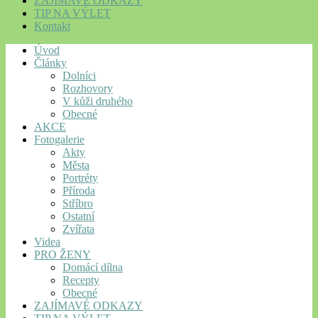
ZAJÍMAVÉ ODKAZY
TIP NA VÝLET
Kontakt
Úvod
Články
Dolníci
Rozhovory
V kůži druhého
Obecné
AKCE
Fotogalerie
Akty
Města
Portréty
Příroda
Stříbro
Ostatní
Zvířata
Videa
PRO ŽENY
Domácí dílna
Recepty
Obecné
ZAJÍMAVÉ ODKAZY