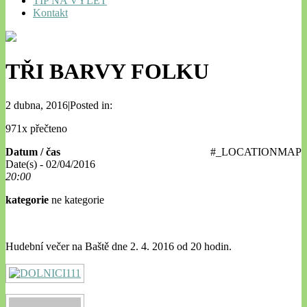
TIP NA VÝLET
Kontakt
TŘI BARVY FOLKU
2 dubna, 2016|Posted in:
971x přečteno
Datum / čas
#_LOCATIONMAP
Date(s) - 02/04/2016
20:00
kategorie
ne kategorie
Hudební večer na Baště dne 2. 4. 2016 od 20 hodin.