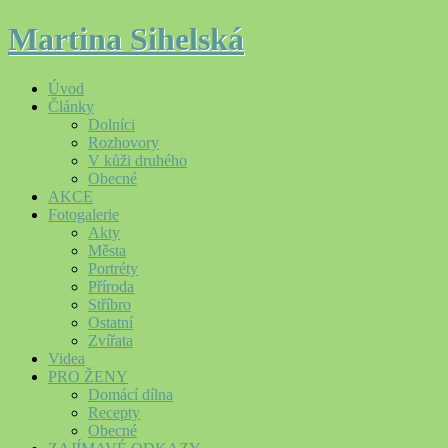
Martina Sihelská
Úvod
Články
Dolníci
Rozhovory
V kůži druhého
Obecné
AKCE
Fotogalerie
Akty
Města
Portréty
Příroda
Stříbro
Ostatní
Zvířata
Videa
PRO ŽENY
Domácí dílna
Recepty
Obecné