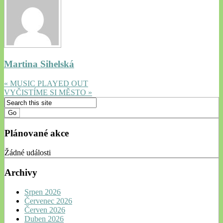
Martina Sihelská
« MUSIC PLAYED OUT
VYČISTÍME SI MĚSTO »
Plánované akce
Žádné události
Archivy
Srpen 2026
Červenec 2026
Červen 2026
Duben 2026