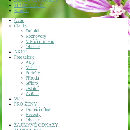
ZAJÍMAVÉ ODKAZY
TIP NA VÝLET
Kontakt
Úvod
Články
Dolníci
Rozhovory
V kůži druhého
Obecné
AKCE
Fotogalerie
Akty
Města
Portréty
Příroda
Stříbro
Ostatní
Zvířata
Videa
PRO ŽENY
Domácí dílna
Recepty
Obecné
ZAJÍMAVÉ ODKAZY