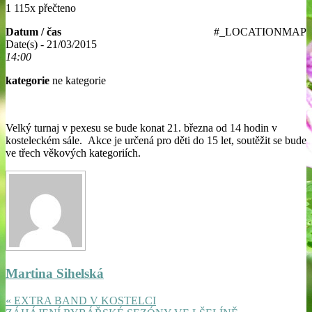
1 115x přečteno
Datum / čas
#_LOCATIONMAP
Date(s) - 21/03/2015
14:00
kategorie
ne kategorie
Velký turnaj v pexesu se bude konat 21. března od 14 hodin v
kosteleckém sále. Akce je určená pro děti do 15 let, soutěžit se bude
ve třech věkových kategoriích.
Martina Sihelská
« EXTRA BAND V KOSTELCI