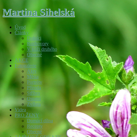
Martina Sihelská
Úvod
Články
Dolníci
Rozhovory
V kůži druhého
Obecné
AKCE
Fotogalerie
Akty
Města
Portréty
Příroda
Stříbro
Ostatní
Zvířata
Videa
PRO ŽENY
Domácí dílna
Recepty
Obecné