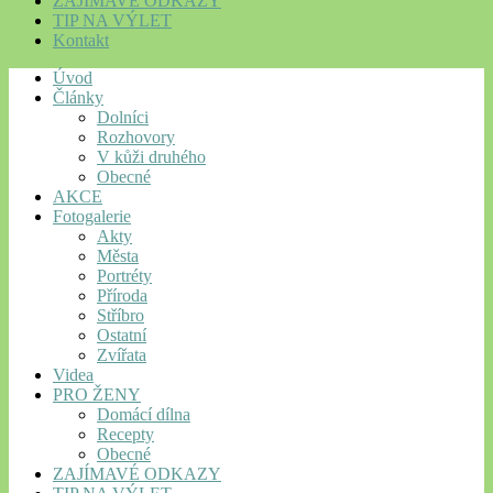
ZAJÍMAVÉ ODKAZY
TIP NA VÝLET
Kontakt
Úvod
Články
Dolníci
Rozhovory
V kůži druhého
Obecné
AKCE
Fotogalerie
Akty
Města
Portréty
Příroda
Stříbro
Ostatní
Zvířata
Videa
PRO ŽENY
Domácí dílna
Recepty
Obecné
ZAJÍMAVÉ ODKAZY