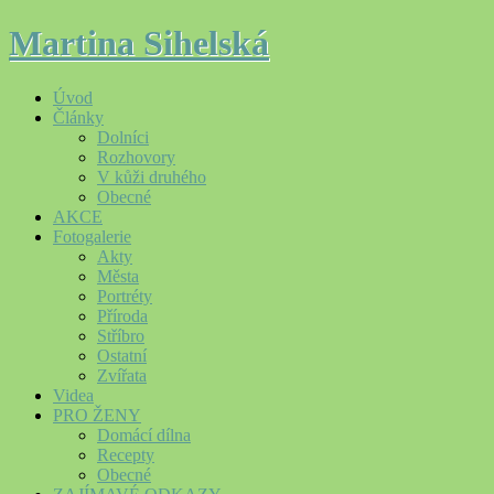
Martina Sihelská
Úvod
Články
Dolníci
Rozhovory
V kůži druhého
Obecné
AKCE
Fotogalerie
Akty
Města
Portréty
Příroda
Stříbro
Ostatní
Zvířata
Videa
PRO ŽENY
Domácí dílna
Recepty
Obecné