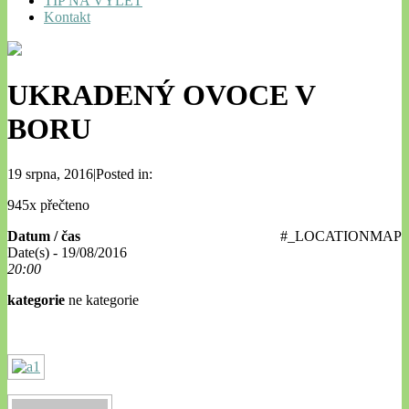
TIP NA VÝLET
Kontakt
UKRADENÝ OVOCE V
BORU
19 srpna, 2016|Posted in:
945x přečteno
Datum / čas
#_LOCATIONMAP
Date(s) - 19/08/2016
20:00
kategorie
ne kategorie