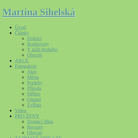
Martina Sihelská
Úvod
Články
Dolníci
Rozhovory
V kůži druhého
Obecné
AKCE
Fotogalerie
Akty
Města
Portréty
Příroda
Stříbro
Ostatní
Zvířata
Videa
PRO ŽENY
Domácí dílna
Recepty
Obecné