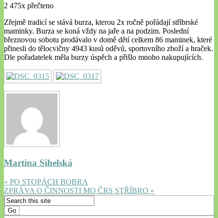
2 475x přečteno
Zřejmě tradicí se stává burza, kterou 2x ročně pořádají stříbrské
maminky. Burza se koná vždy na jaře a na podzim. Poslední
březnovou sobotu prodávalo v domě dětí celkem 86 maminek, které
přinesli do tělocvičny 4943 kusů oděvů, sportovního zboží a hraček.
Dle pořadatelek měla burzy úspěch a přišlo mnoho nakupujících.
Martina Sihelská
« PO STOPÁCH BOBRA
ZPRÁVA O ČINNOSTI MO ČRS STŘÍBRO »