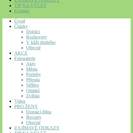
ZAJÍMAVÉ ODKAZY
TIP NA VÝLET
Kontakt
Úvod
Články
Dolníci
Rozhovory
V kůži druhého
Obecné
AKCE
Fotogalerie
Akty
Města
Portréty
Příroda
Stříbro
Ostatní
Zvířata
Videa
PRO ŽENY
Domácí dílna
Recepty
Obecné
ZAJÍMAVÉ ODKAZY