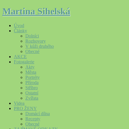
Martina Sihelská
Úvod
Články
Dolníci
Rozhovory
V kůži druhého
Obecné
AKCE
Fotogalerie
Akty
Města
Portréty
Příroda
Stříbro
Ostatní
Zvířata
Videa
PRO ŽENY
Domácí dílna
Recepty
Obecné