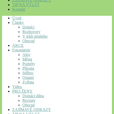
ZAJÍMAVÉ ODKAZY
TIP NA VÝLET
Kontakt
Úvod
Články
Dolníci
Rozhovory
V kůži druhého
Obecné
AKCE
Fotogalerie
Akty
Města
Portréty
Příroda
Stříbro
Ostatní
Zvířata
Videa
PRO ŽENY
Domácí dílna
Recepty
Obecné
ZAJÍMAVÉ ODKAZY