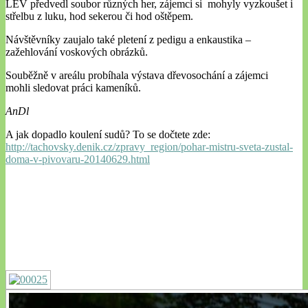
LEV předvedl soubor různých her, zájemci si mohyly vyzkoušet i
střelbu z luku, hod sekerou či hod oštěpem.
Návštěvníky zaujalo také pletení z pedigu a enkaustika –
zažehlování voskových obrázků.
Souběžně v areálu probíhala výstava dřevosochání a zájemci
mohli sledovat práci kameníků.
AnDl
A jak dopadlo koulení sudů? To se dočtete zde:
http://tachovsky.denik.cz/zpravy_region/pohar-mistru-sveta-zustal-
doma-v-pivovaru-20140629.html