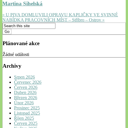
Martina Sihelská
« U PIVA DOMLUVILI OPRAVU KAPLIČKY VE SVINNÉ
NABÍDKA PRACOVNÍCH MÍST – Stříbro – Ostrov »
Plánované akce
Žádné události
Archivy
Srpen 2026
Červenec 2026
Červen 2026
Duben 2026
Březen 2026
Únor 2026
Prosinec 2025
Listopad 2025
Říjen 2025
Červen 2025