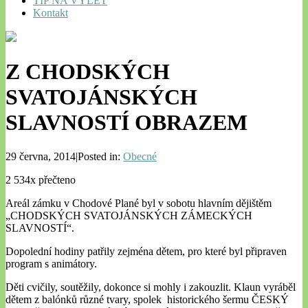
TIP NA VÝLET
Kontakt
Z CHODSKÝCH
SVATOJÁNSKÝCH
SLAVNOSTÍ OBRAZEM
29 června, 2014|Posted in:
Obecné
2 534x přečteno
Areál zámku v Chodové Plané byl v sobotu hlavním dějištěm
„CHODSKÝCH SVATOJÁNSKÝCH ZÁMECKÝCH
SLAVNOSTÍ“.
Dopolední hodiny patřily zejména dětem, pro které byl připraven
program s animátory.
Děti cvičily, soutěžily, dokonce si mohly i zakouzlit. Klaun vyráběl
dětem z balónků různé tvary, spolek historického šermu ČESKÝ