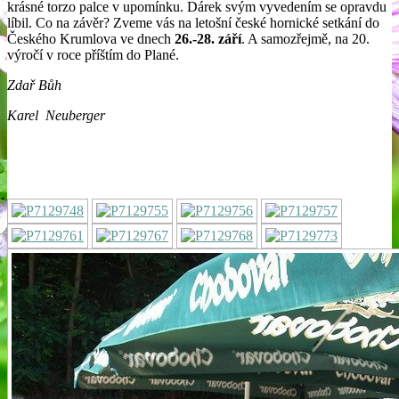
krásné torzo palce v upomínku. Dárek svým vyvedením se opravdu
líbil. Co na závěr? Zveme vás na letošní české hornické setkání do
Českého Krumlova ve dnech
26.-28. září
. A samozřejmě, na 20.
výročí v roce příštím do Plané.
Zdař Bůh
Karel Neuberger