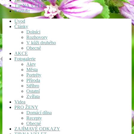
ZAJÍMAVÉ ODKAZY
TIP NA VÝLET
Kontakt
Úvod
Články
Dolníci
Rozhovory
V kůži druhého
Obecné
AKCE
Fotogalerie
Akty
Města
Portréty
Příroda
Stříbro
Ostatní
Zvířata
Videa
PRO ŽENY
Domácí dílna
Recepty
Obecné
ZAJÍMAVÉ ODKAZY