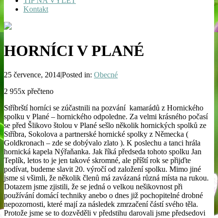
TIP NA VÝLET
Kontakt
HORNÍCI V PLANÉ
25 července, 2014|Posted in:
Obecné
2 955x přečteno
Stříbrští horníci se zúčastnili na pozvání kamarádů z Hornického
spolku v Plané – hornického odpoledne. Za velmi krásného počasí
se před Šlikovo štolou v Plané sešlo několik hornických spolků ze
Stříbra, Sokolova a partnerské hornické spolky z Německa (
Goldkronach – zde se dobývalo zlato ). K poslechu a tanci hrála
hornická kapela Nýřaňanka. Jak říká předseda tohoto spolku Jan
Teplík, letos to je jen takové skromné, ale příští rok se přijďte
podívat, budeme slavit 20. výročí od založení spolku. Mimo jiné
jsme si všimli, že několik členů má zavázaná různá místa na rukou.
Dotazem jsme zjistili, že se jedná o velkou nešikovnost při
používání domácí techniky anebo o dnes již pochopitelné drobné
nepozornosti, které mají za následek zmrzačení částí svého těla.
Protože jsme se to dozvěděli v předstihu darovali jsme předsedovi