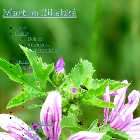
Martina Sihelská
Úvod
Články
Dolníci
Rozhovory
V kůži druhého
Obecné
AKCE
Fotogalerie
Akty
Města
Portréty
Příroda
Stříbro
Ostatní
Zvířata
Videa
PRO ŽENY
Domácí dílna
Recepty
Obecné