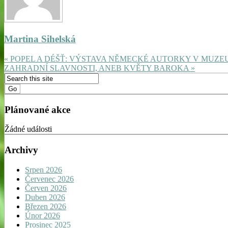
Martina Sihelská
« POPEL A DÉŠŤ: VÝSTAVA NĚMECKÉ AUTORKY V MUZE
ZAHRADNÍ SLAVNOSTI, ANEB KVĚTY BAROKA »
Plánované akce
Žádné události
Archivy
Srpen 2026
Červenec 2026
Červen 2026
Duben 2026
Březen 2026
Únor 2026
Prosinec 2025