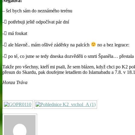
Negativa:
– šel bych sám do neznámého terénu
- potřebuji ještě odpočívat pár dní
- má foukat
- ale hlavně.. mám ošlivé záděrky na palcích
no a bez legrace:
- po té, co jsme se tedy dneska dozvěděli o smrti Španěla… přestala 
Takže pro všechny, kteří mi psali, že sem blázen, když chci po K2 p
přesun do Skardu, pak doufejme letadlem do Islamabadu a 7.8. v 1
Honza Tráva