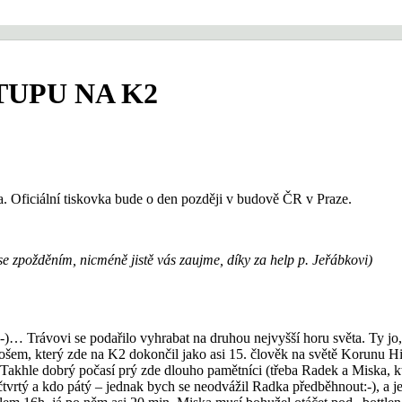
TUPU NA K2
na. Oficiální tiskovka bude o den později v budově ČR v Praze.
 se zpožděním, nicméně jistě vás zaujme, díky za help p. Jeřábkovi)
:-)… Trávovi se podařilo vyhrabat na druhou nejvyšší horu světa. Ty jo,
ošem, který zde na K2 dokončil jako asi 15. člověk na světě Korunu Hi
. Takhle dobrý počasí prý zde dlouho pamětníci (třeba Radek a Miska, kt
tvrtý a kdo pátý – jednak bych se neodvážil Radka předběhnout:-), a jed