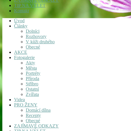
ZAJÍMAVÉ ODKAZY
TIP NA VÝLET
Kontakt
Úvod
Články
Dolníci
Rozhovory
V kůži druhého
Obecné
AKCE
Fotogalerie
Akty
Města
Portréty
Příroda
Stříbro
Ostatní
Zvířata
Videa
PRO ŽENY
Domácí dílna
Recepty
Obecné
ZAJÍMAVÉ ODKAZY