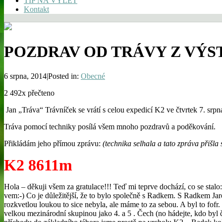
TIP NA VÝLET
Kontakt
POZDRAV OD TRÁVY Z VÝS
6 srpna, 2014|Posted in:
Obecné
2 492x přečteno
Jan „Tráva“ Trávníček se vrátí s celou expedicí K2 ve čtvrtek 7. srp
Tráva pomocí techniky posílá všem mnoho pozdravů a poděkování.
Přikládám jeho přímou zprávu:
(technika selhala a tato zpráva přišla
K2 8611m
Hola – děkuji všem za gratulace!!! Teď mi teprve dochází, co se stalo
vem:-) Co je důležitější, že to bylo společně s Radkem. S Radkem Jar
rozkvetlou loukou to sice nebyla, ale máme to za sebou. A byl to fofr
velkou mezinárodní skupinou jako 4. a 5 . Čech (no hádejte, kdo byl č