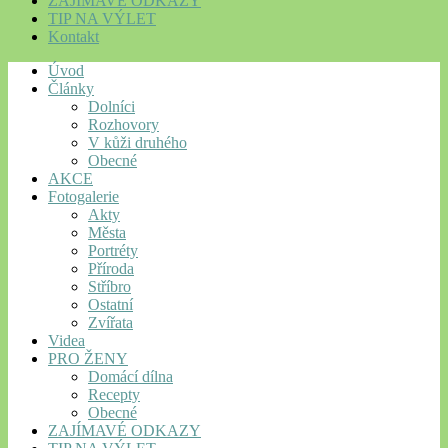
ZAJÍMAVÉ ODKAZY
TIP NA VÝLET
Kontakt
Úvod
Články
Dolníci
Rozhovory
V kůži druhého
Obecné
AKCE
Fotogalerie
Akty
Města
Portréty
Příroda
Stříbro
Ostatní
Zvířata
Videa
PRO ŽENY
Domácí dílna
Recepty
Obecné
ZAJÍMAVÉ ODKAZY