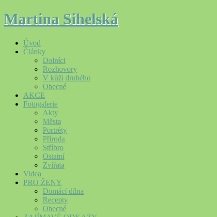
Martina Sihelská
Úvod
Články
Dolníci
Rozhovory
V kůži druhého
Obecné
AKCE
Fotogalerie
Akty
Města
Portréty
Příroda
Stříbro
Ostatní
Zvířata
Videa
PRO ŽENY
Domácí dílna
Recepty
Obecné