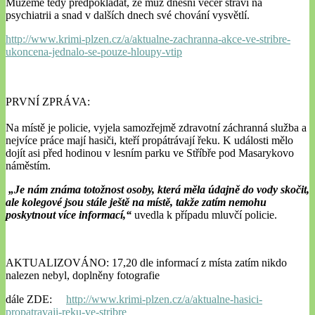
Můžeme tedy předpokládat, že muž dnešní večer stráví na
psychiatrii a snad v dalších dnech své chování vysvětlí.
http://www.krimi-plzen.cz/a/aktualne-zachranna-akce-ve-stribre-
ukoncena-jednalo-se-pouze-hloupy-vtip
PRVNÍ ZPRÁVA:
Na místě je policie, vyjela samozřejmě zdravotní záchranná služba a
nejvíce práce mají hasiči, kteří propátrávají řeku. K události mělo
dojít asi před hodinou v lesním parku ve Stříbře pod Masarykovo
náměstím.
„Je nám známa totožnost osoby, která měla údajně do vody skočit,
ale kolegové jsou stále ještě na místě, takže zatím nemohu
poskytnout více informací,“
uvedla k případu mluvčí policie.
AKTUALIZOVÁNO: 17,20 dle informací z místa zatím nikdo
nalezen nebyl, doplněny fotografie
dále ZDE:
http://www.krimi-plzen.cz/a/aktualne-hasici-
propatravaji-reku-ve-stribre