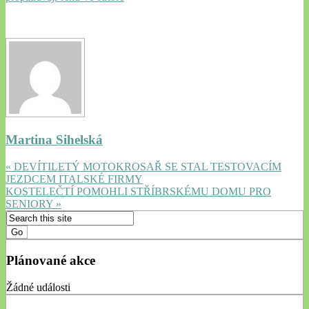
Martina Sihelská
« DEVÍTILETÝ MOTOKROSAŘ SE STAL TESTOVACÍM
JEZDCEM ITALSKÉ FIRMY
KOSTELEČTÍ POMOHLI STŘÍBRSKÉMU DOMU PRO
SENIORY »
Plánované akce
Žádné události