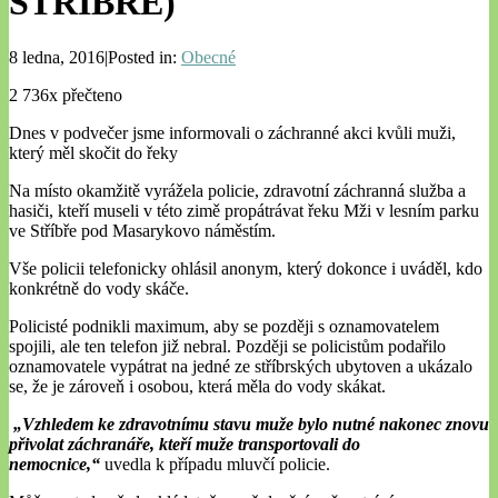
STŘÍBŘE)
8 ledna, 2016|Posted in:
Obecné
2 736x přečteno
Dnes v podvečer jsme informovali o záchranné akci kvůli muži,
který měl skočit do řeky
Na místo okamžitě vyrážela policie, zdravotní záchranná služba a
hasiči, kteří museli v této zimě propátrávat řeku Mži v lesním parku
ve Stříbře pod Masarykovo náměstím.
Vše policii telefonicky ohlásil anonym, který dokonce i uváděl, kdo
konkrétně do vody skáče.
Policisté podnikli maximum, aby se později s oznamovatelem
spojili, ale ten telefon již nebral. Později se policistům podařilo
oznamovatele vypátrat na jedné ze stříbrských ubytoven a ukázalo
se, že je zároveň i osobou, která měla do vody skákat.
„Vzhledem ke zdravotnímu stavu muže bylo nutné nakonec znovu
přivolat záchranáře, kteří muže transportovali do
nemocnice,“
uvedla k případu mluvčí policie.