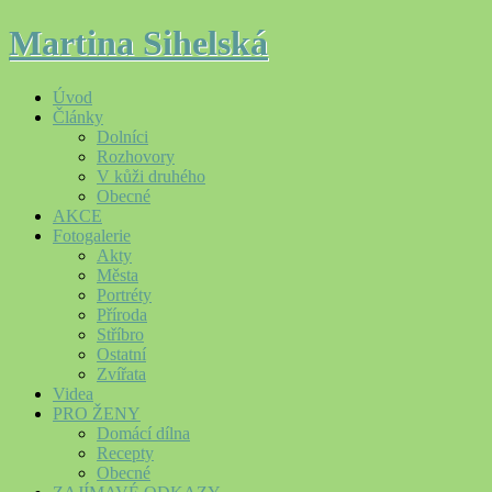
Martina Sihelská
Úvod
Články
Dolníci
Rozhovory
V kůži druhého
Obecné
AKCE
Fotogalerie
Akty
Města
Portréty
Příroda
Stříbro
Ostatní
Zvířata
Videa
PRO ŽENY
Domácí dílna
Recepty
Obecné