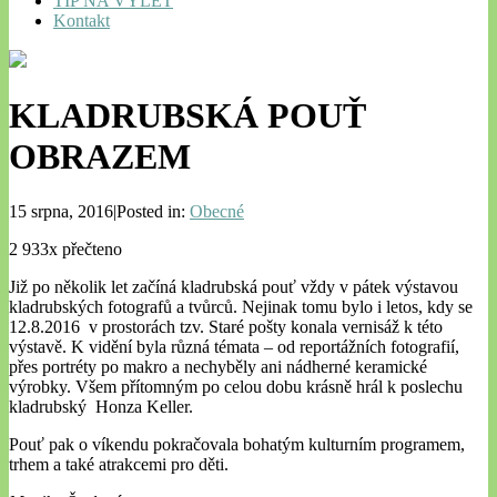
TIP NA VÝLET
Kontakt
KLADRUBSKÁ POUŤ
OBRAZEM
15 srpna, 2016|Posted in:
Obecné
2 933x přečteno
Již po několik let začíná kladrubská pouť vždy v pátek výstavou
kladrubských fotografů a tvůrců. Nejinak tomu bylo i letos, kdy se
12.8.2016 v prostorách tzv. Staré pošty konala vernisáž k této
výstavě. K vidění byla různá témata – od reportážních fotografií,
přes portréty po makro a nechyběly ani nádherné keramické
výrobky. Všem přítomným po celou dobu krásně hrál k poslechu
kladrubský Honza Keller.
Pouť pak o víkendu pokračovala bohatým kulturním programem,
trhem a také atrakcemi pro děti.