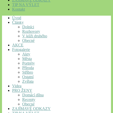
ZAJÍMAVÉ ODKAZY
TIP NA VÝLET
Kontakt
Úvod
Články
Dolníci
Rozhovory
V kůži druhého
Obecné
AKCE
Fotogalerie
Akty
Města
Portréty
Příroda
Stříbro
Ostatní
Zvířata
Videa
PRO ŽENY
Domácí dílna
Recepty
Obecné
ZAJÍMAVÉ ODKAZY