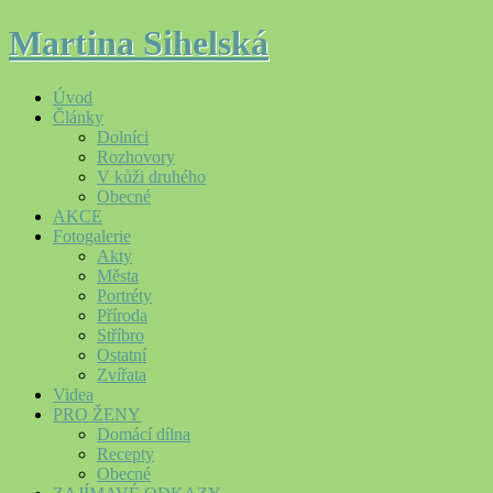
Martina Sihelská
Úvod
Články
Dolníci
Rozhovory
V kůži druhého
Obecné
AKCE
Fotogalerie
Akty
Města
Portréty
Příroda
Stříbro
Ostatní
Zvířata
Videa
PRO ŽENY
Domácí dílna
Recepty
Obecné