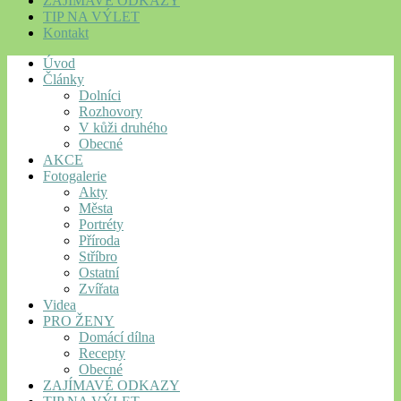
ZAJÍMAVÉ ODKAZY
TIP NA VÝLET
Kontakt
Úvod
Články
Dolníci
Rozhovory
V kůži druhého
Obecné
AKCE
Fotogalerie
Akty
Města
Portréty
Příroda
Stříbro
Ostatní
Zvířata
Videa
PRO ŽENY
Domácí dílna
Recepty
Obecné
ZAJÍMAVÉ ODKAZY