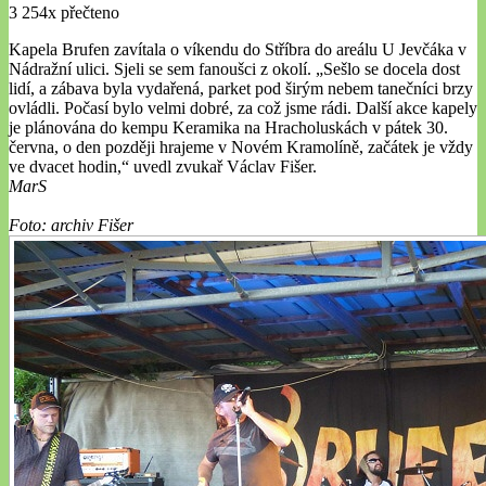
3 254x přečteno
Kapela Brufen zavítala o víkendu do Stříbra do areálu U Jevčáka v
Nádražní ulici. Sjeli se sem fanoušci z okolí. „Sešlo se docela dost
lidí, a zábava byla vydařená, parket pod širým nebem tanečníci brzy
ovládli. Počasí bylo velmi dobré, za což jsme rádi. Další akce kapely
je plánována do kempu Keramika na Hracholuskách v pátek 30.
června, o den později hrajeme v Novém Kramolíně, začátek je vždy
ve dvacet hodin,“ uvedl zvukař Václav Fišer.
MarS
Foto: archiv Fišer