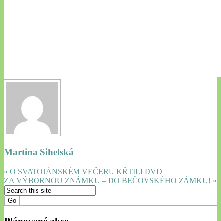
Martina Sihelská
« O SVATOJÁNSKÉM VEČERU KŘTILI DVD
ZA VÝBORNOU ZNÁMKU – DO BEČOVSKÉHO ZÁMKU! »
Plánované akce