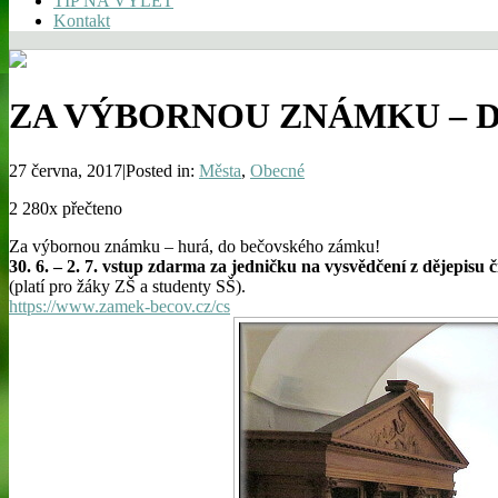
TIP NA VÝLET
Kontakt
ZA VÝBORNOU ZNÁMKU – 
27 června, 2017|Posted in:
Města
,
Obecné
2 280x přečteno
Za výbornou známku – hurá, do bečovského zámku!
30. 6. – 2. 7. vstup zdarma za jedničku na vysvědčení z dějepisu č
(platí pro žáky ZŠ a studenty SŠ).
https://www.zamek-becov.cz/cs