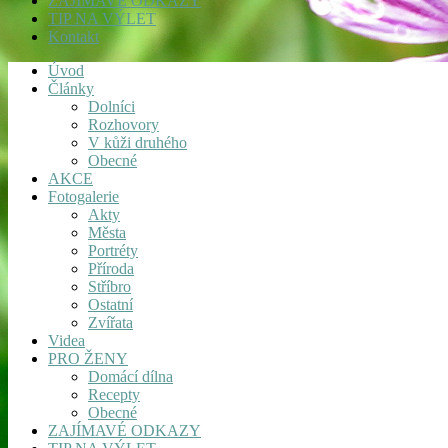
ZAJÍMAVÉ ODKAZY
TIP NA VÝLET
Kontakt
Úvod
Články
Dolníci
Rozhovory
V kůži druhého
Obecné
AKCE
Fotogalerie
Akty
Města
Portréty
Příroda
Stříbro
Ostatní
Zvířata
Videa
PRO ŽENY
Domácí dílna
Recepty
Obecné
ZAJÍMAVÉ ODKAZY