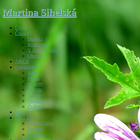
Martina Sihelská
Úvod
Články
Dolníci
Rozhovory
V kůži druhého
Obecné
AKCE
Fotogalerie
Akty
Města
Portréty
Příroda
Stříbro
Ostatní
Zvířata
Videa
PRO ŽENY
Domácí dílna
Recepty
Obecné