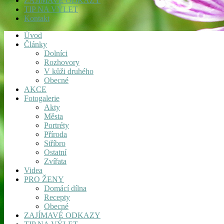
ZAJÍMAVÉ ODKAZY
TIP NA VÝLET
Kontakt
Úvod
Články
Dolníci
Rozhovory
V kůži druhého
Obecné
AKCE
Fotogalerie
Akty
Města
Portréty
Příroda
Stříbro
Ostatní
Zvířata
Videa
PRO ŽENY
Domácí dílna
Recepty
Obecné
ZAJÍMAVÉ ODKAZY