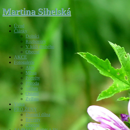
Martina Sihelská
Úvod
Články
Dolníci
Rozhovory
V kůži druhého
Obecné
AKCE
Fotogalerie
Akty
Města
Portréty
Příroda
Stříbro
Ostatní
Zvířata
Videa
PRO ŽENY
Domácí dílna
Recepty
Obecné