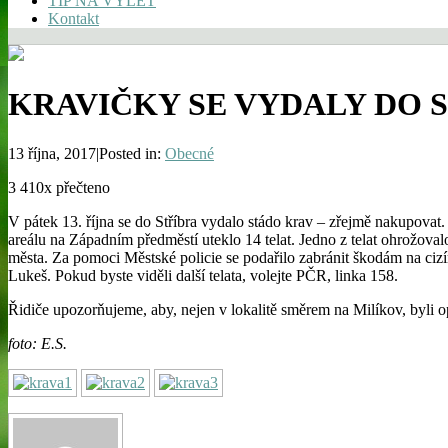
TIP NA VÝLET
Kontakt
KRAVIČKY SE VYDALY DO 
13 října, 2017|Posted in:
Obecné
3 410x přečteno
V pátek 13. října se do Stříbra vydalo stádo krav – zřejmě nakupovat.
areálu na Západním předměstí uteklo 14 telat. Jedno z telat ohrožova
města. Za pomoci Městské policie se podařilo zabránit škodám na ci
Lukeš. Pokud byste viděli další telata, volejte PČR, linka 158.
Řidiče upozorňujeme, aby, nejen v lokalitě směrem na Milíkov, byli op
foto: E.S.