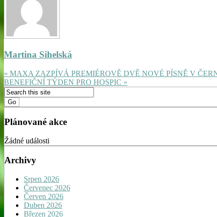
Martina Sihelská
« MAXA ZAZPÍVÁ PREMIÉROVĚ DVĚ NOVÉ PÍSNĚ V ČER
BENEFIČNÍ TÝDEN PRO HOSPIC »
Plánované akce
Žádné události
Archivy
Srpen 2026
Červenec 2026
Červen 2026
Duben 2026
Březen 2026