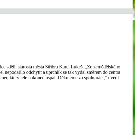
íce sdělil starosta města Stříbra Karel Lukeš. „Ze zemědělského
el nepodařilo odchytit a uprchlík se tak vydal směrem do centra
er, který tele nakonec uspal. Děkujeme za spolupráci,“ uvedl