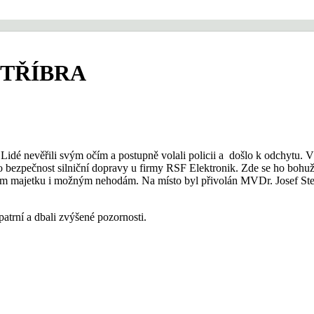
STŘÍBRA
 Lidé nevěřili svým očím a postupně volali policii a došlo k odchytu. V
lo bezpečnost silniční dopravy u firmy RSF Elektronik. Zde se ho bohuž
zím majetku i možným nehodám. Na místo byl přivolán MVDr. Josef Stein
atrní a dbali zvýšené pozornosti.