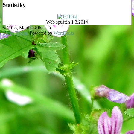
Statistiky
Web spuštěn 1.3.2014
© 2018, Martina Sihelská.
Cirrus Theme
Powered by
WordPress