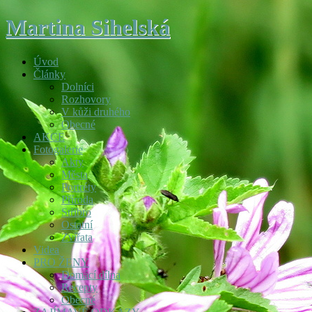
Martina Sihelská
Úvod
Články
Dolníci
Rozhovory
V kůži druhého
Obecné
AKCE
Fotogalerie
Akty
Města
Portréty
Příroda
Stříbro
Ostatní
Zvířata
Videa
PRO ŽENY
Domácí dílna
Recepty
Obecné