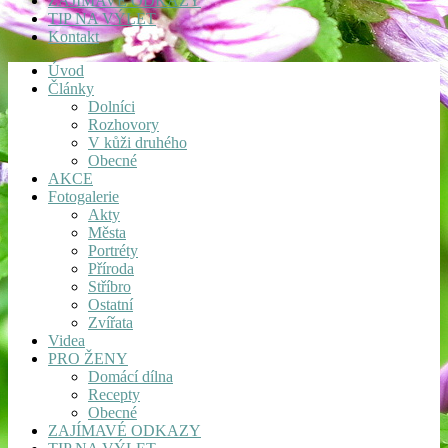
ZAJÍMAVÉ ODKAZY
TIP NA VÝLET
Kontakt
Úvod
Články
Dolníci
Rozhovory
V kůži druhého
Obecné
AKCE
Fotogalerie
Akty
Města
Portréty
Příroda
Stříbro
Ostatní
Zvířata
Videa
PRO ŽENY
Domácí dílna
Recepty
Obecné
ZAJÍMAVÉ ODKAZY