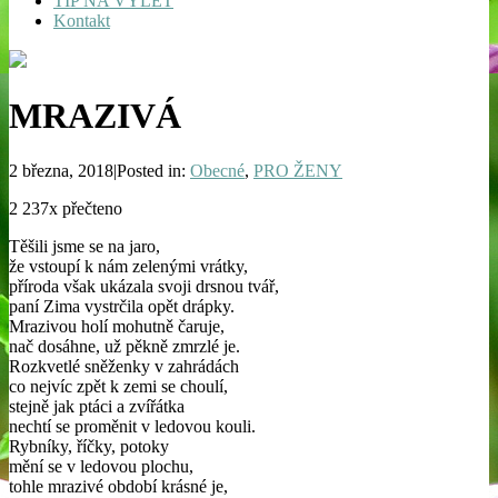
TIP NA VÝLET
Kontakt
MRAZIVÁ
2 března, 2018|Posted in:
Obecné
,
PRO ŽENY
2 237x přečteno
Těšili jsme se na jaro,
že vstoupí k nám zelenými vrátky,
příroda však ukázala svoji drsnou tvář,
paní Zima vystrčila opět drápky.
Mrazivou holí mohutně čaruje,
nač dosáhne, už pěkně zmrzlé je.
Rozkvetlé sněženky v zahrádách
co nejvíc zpět k zemi se choulí,
stejně jak ptáci a zvířátka
nechtí se proměnit v ledovou kouli.
Rybníky, říčky, potoky
mění se v ledovou plochu,
tohle mrazivé období krásné je,