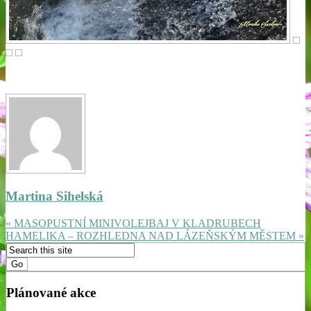
Martina Sihelská
« MASOPUSTNÍ MINIVOLEJBAJ V KLADRUBECH
HAMELIKA – ROZHLEDNA NAD LÁZEŇSKÝM MĚSTEM »
Plánované akce