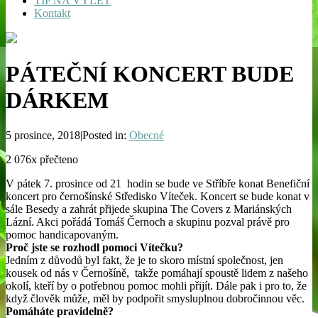
TIP NA VÝLET
Kontakt
PÁTEČNÍ KONCERT BUDE
DÁRKEM
5 prosince, 2018|Posted in:
Obecné
2 076x přečteno
V pátek 7. prosince od 21 hodin se bude ve Stříbře konat Benefiční
koncert pro černošínské Středisko Víteček. Koncert se bude konat v
sále Besedy a zahrát přijede skupina The Covers z Mariánských
Lázní. Akci pořádá Tomáš Černoch a skupinu pozval právě pro
pomoc handicapovaným.
Proč jste se rozhodl pomoci Vítečku?
Jedním z důvodů byl fakt, že je to skoro místní společnost, jen
kousek od nás v Černošíně, takže pomáhají spoustě lidem z našeho
okolí, kteří by o potřebnou pomoc mohli přijít. Dále pak i pro to, že
když člověk může, měl by podpořit smysluplnou dobročinnou věc.
Pomáháte pravidelně?