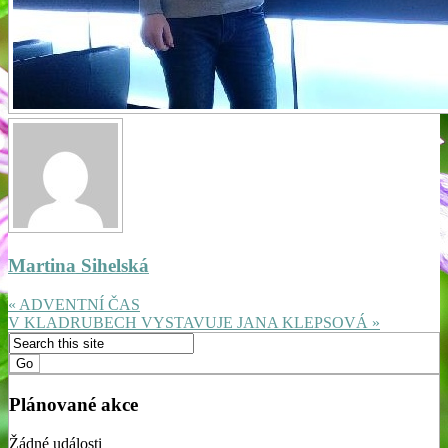
Martina Sihelská
« ADVENTNÍ ČAS
V KLADRUBECH VYSTAVUJE JANA KLEPSOVÁ »
Plánované akce
Žádné události