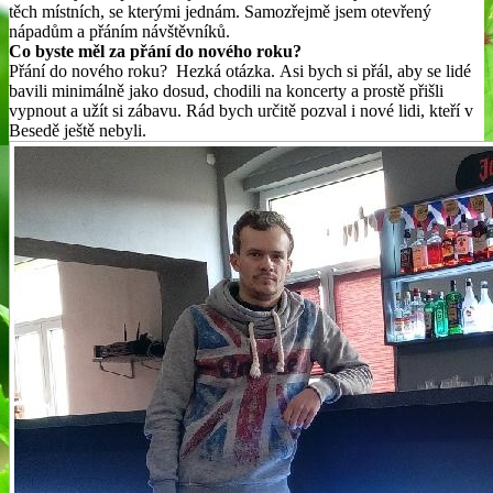
těch místních, se kterými jednám. Samozřejmě jsem otevřený
nápadům a přáním návštěvníků.
Co byste měl za přání do nového roku?
Přání do nového roku? Hezká otázka. Asi bych si přál, aby se lidé
bavili minimálně jako dosud, chodili na koncerty a prostě přišli
vypnout a užít si zábavu. Rád bych určitě pozval i nové lidi, kteří v
Besedě ještě nebyli.