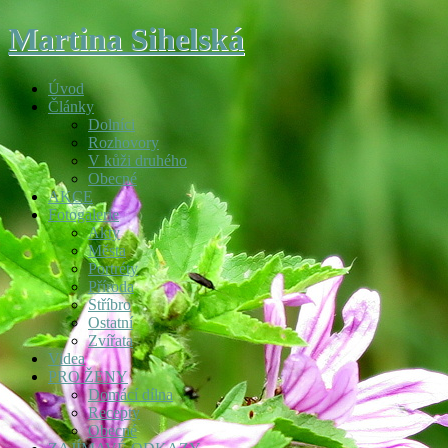
Martina Sihelská
Úvod
Články
Dolníci
Rozhovory
V kůži druhého
Obecné
AKCE
Fotogalerie
Akty
Města
Portréty
Příroda
Stříbro
Ostatní
Zvířata
Videa
PRO ŽENY
Domácí dílna
Recepty
Obecné