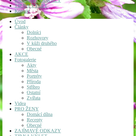
ZAJÍMAVÉ ODKAZY
TIP NA VÝLET
Kontakt
Úvod
Články
Dolníci
Rozhovory
V kůži druhého
Obecné
AKCE
Fotogalerie
Akty
Města
Portréty
Příroda
Stříbro
Ostatní
Zvířata
Videa
PRO ŽENY
Domácí dílna
Recepty
Obecné
ZAJÍMAVÉ ODKAZY