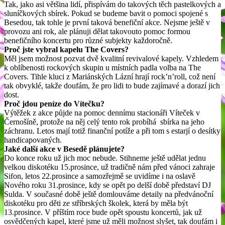
Tak, jako asi většina lidí, přispívám do takových těch pastelkových a
sluníčkových sbírek. Pokud se budeme bavit o pomoci spojené s
Besedou, tak tohle je první taková benefiční akce. Nejsme ještě v
provozu ani rok, ale plánuji dělat takovouto pomoc formou
benefičního koncertu pro různé subjekty každoročně.
Proč jste vybral kapelu The Covers?
Měl jsem možnost pozvat dvě kvalitní revivalové kapely. Vzhledem
k oblíbenosti rockových skupin u místních padla volba na The
Covers. Tihle kluci z Mariánských Lázní hrají rock’n’roll, což není
tak obvyklé, takže doufám, že pro lidi to bude zajímavé a dorazí jich
dost.
Proč jdou peníze do Vítečku?
Výtěžek z akce půjde na pomoc dennímu stacionáři Víteček v
Černošíně, protože na něj celý tento rok probíhá sbírka na jeho
záchranu. Letos mají totiž finanční potíže a při tom s estarjí o desítky
handicapovaných.
Jaké další akce v Besedě plánujete?
Do konce roku už jich moc nebude. Stihneme ještě udělat jednu
velkou diskotéku 15.prosince, už tradičně nám před vánoci zahraje
Sifon, letos 22.prosince a samozřejmě se uvidíme i na oslavě
Nového roku 31.prosince, kdy se opět po delší době představí DJ
Sulda. V současné době ještě domlouváme detaily na předvánoční
diskotéku pro děti ze stříbrských školek, která by měla být
13.prosince. V příštím roce bude opět spoustu koncertů, jak už
osvědčených kapel, které jsme už měli možnost slyšet, tak doufám i