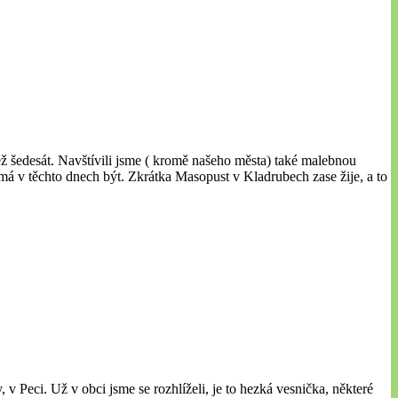
ž šedesát. Navštívili jsme ( kromě našeho města) také malebnou
 má v těchto dnech být. Zkrátka Masopust v Kladrubech zase žije, a to
v Peci. Už v obci jsme se rozhlíželi, je to hezká vesnička, některé