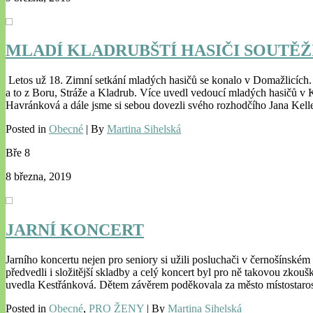
MLADÍ KLADRUBŠTÍ HASIČI SOUTĚŽ
Letos už 18. Zimní setkání mladých hasičů se konalo v Domažlicích. T
a to z Boru, Stráže a Kladrub. Více uvedl vedoucí mladých hasičů v 
Havránková a dále jsme si sebou dovezli svého rozhodčího Jana Kelle
Posted in
Obecné
| By
Martina Sihelská
Bře
8
8 března, 2019
JARNÍ KONCERT
Jarního koncertu nejen pro seniory si užili posluchači v černošínsk
předvedli i složitější skladby a celý koncert byl pro ně takovou zkou
uvedla Kestřánková. Dětem závěrem poděkovala za město místostaro
Posted in
Obecné
,
PRO ŽENY
| By
Martina Sihelská