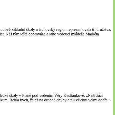
udově základní školy a tachovský region reprezentovala tři družstva,
let. Náš tým ještě doprovázela jako vedoucí mládeže Markéta
mělecké školy v Plané pod vedením Věry Kestřánkové. „Naši žáci
likum. Řekla bych, že až na drobné chyby hráli všichni velmi dobře,“