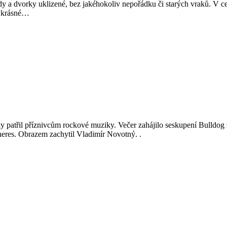
ady a dvorky uklizené, bez jakéhokoliv nepořádku či starých vraků. V 
a krásné…
atřil příznivcům rockové muziky. Večer zahájilo seskupení Bulldog z
heres. Obrazem zachytil Vladimír Novotný. .