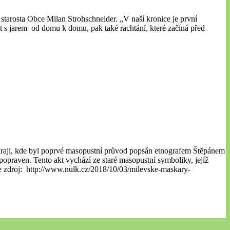
l starosta Obce Milan Strohschneider. „V naší kronice je první
t s jarem od domu k domu, pak také rachtání, které začíná před
kraji, kde byl poprvé masopustní průvod popsán etnografem Štěpánem
opraven. Tento akt vychází ze staré masopustní symboliky, jejíž
zdroj: http://www.nulk.cz/2018/10/03/milevske-maskary-