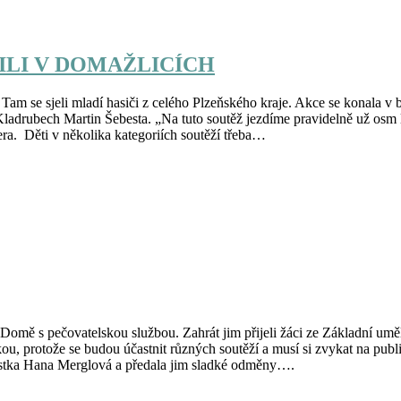
ILI V DOMAŽLICÍCH
am se sjeli mladí hasiči z celého Plzeňského kraje. Akce se konala v b
Kladrubech Martin Šebesta. „Na tuto soutěž jezdíme pravidelně už osm 
ra. Děti v několika kategoriích soutěží třeba…
ém Domě s pečovatelskou službou. Zahrát jim přijeli žáci ze Základní u
škou, protože se budou účastnit různých soutěží a musí si zvykat na pub
stka Hana Merglová a předala jim sladké odměny….