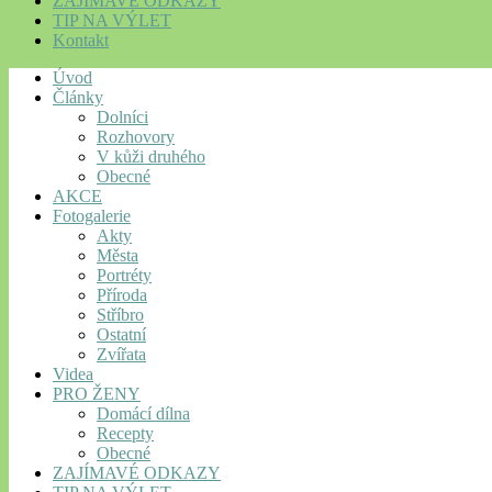
ZAJÍMAVÉ ODKAZY
TIP NA VÝLET
Kontakt
Úvod
Články
Dolníci
Rozhovory
V kůži druhého
Obecné
AKCE
Fotogalerie
Akty
Města
Portréty
Příroda
Stříbro
Ostatní
Zvířata
Videa
PRO ŽENY
Domácí dílna
Recepty
Obecné
ZAJÍMAVÉ ODKAZY