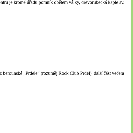
centru je kromě úřadu pomník obětem války, dřevorubecká kaple sv.
 berounské „Prdele“ (rozuměj Rock Club Prdel), další část večera