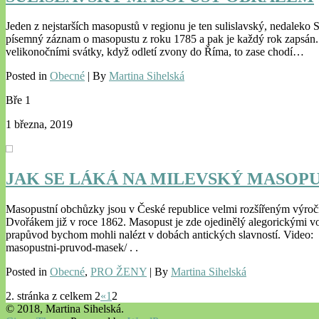
Jeden z nejstarších masopustů v regionu je ten sulislavský, nedaleko S
písemný záznam o masopustu z roku 1785 a pak je každý rok zapsán. A
velikonočními svátky, když odletí zvony do Říma, to zase chodí…
Posted in
Obecné
| By
Martina Sihelská
Bře
1
1 března, 2019
JAK SE LÁKÁ NA MILEVSKÝ MASOP
Masopustní obchůzky jsou v České republice velmi rozšířeným výroč
Dvořákem již v roce 1862. Masopust je zde ojedinělý alegorickými vo
prapůvod bychom mohli nalézt v dobách antických slavností. Vide
masopustni-pruvod-masek/ . .
Posted in
Obecné
,
PRO ŽENY
| By
Martina Sihelská
2. stránka z celkem 2
«
1
2
© 2018, Martina Sihelská.