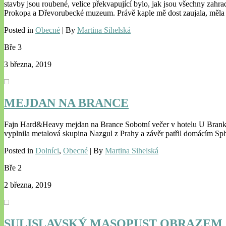
stavby jsou roubené, velice překvapující bylo, jak jsou všechny zahr
Prokopa a Dřevorubecké muzeum. Právě kaple mě dost zaujala, měl
Posted in
Obecné
| By
Martina Sihelská
Bře
3
3 března, 2019
MEJDAN NA BRANCE
Fajn Hard&Heavy mejdan na Brance Sobotní večer v hotelu U Branky p
vyplnila metalová skupina Nazgul z Prahy a závěr patřil domácím Sp
Posted in
Dolníci
,
Obecné
| By
Martina Sihelská
Bře
2
2 března, 2019
SULISLAVSKÝ MASOPUST OBRAZEM