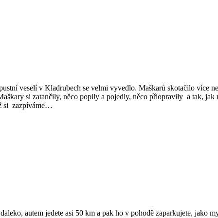
ustní veselí v Kladrubech se velmi vyvedlo. Maškarů skotačilo více ne
aškary si zatančily, něco popily a pojedly, něco přiopravily a tak, jak
, až si zazpíváme…
aleko, autem jedete asi 50 km a pak ho v pohodě zaparkujete, jako my, 