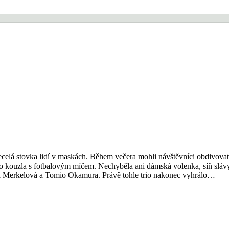
a necelá stovka lidí v maskách. Během večera mohli návštěvníci obdivov
ho kouzla s fotbalovým míčem. Nechyběla ani dámská volenka, síň slávy
gela Merkelová a Tomio Okamura. Právě tohle trio nakonec vyhrálo…