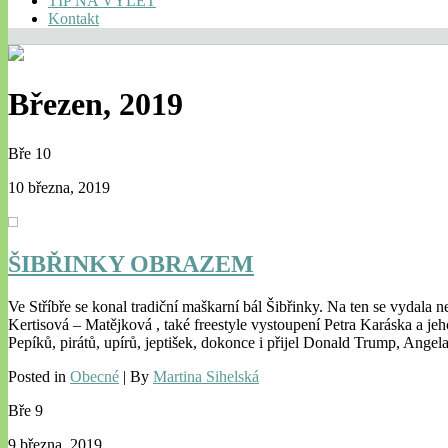
TIP NA VÝLET
Kontakt
Březen, 2019
Bře
10
10 března, 2019
ŠIBŘINKY OBRAZEM
Ve Stříbře se konal tradiční maškarní bál Šibřinky. Na ten se vydal
Kertisová – Matějková , také freestyle vystoupení Petra Karáska a je
Pepíků, pirátů, upírů, jeptišek, dokonce i přijel Donald Trump, An
Posted in
Obecné
| By
Martina Sihelská
Bře
9
9 března, 2019