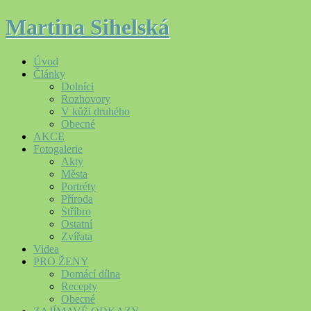
Martina Sihelská
Úvod
Články
Dolníci
Rozhovory
V kůži druhého
Obecné
AKCE
Fotogalerie
Akty
Města
Portréty
Příroda
Stříbro
Ostatní
Zvířata
Videa
PRO ŽENY
Domácí dílna
Recepty
Obecné