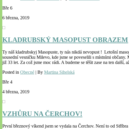
Bře
6
6 března, 2019
KLADRUBSKÝ MASOPUST OBRAZEM
Ty náš kladrubskyj Masopuste, ty nás nikdá nevopust ! Letošní masop
sousední vesničku Milevo, kde jsme se poveselili s místními občany. M
již 33 let. Za což jsme moc rádi. A budeme se těšit zase na ten další
Posted in
Obecné
| By
Martina Sihelská
Bře
4
4 března, 2019
VZHŮRU NA ČERCHOV!
První březnový víkend jsem se vydala na Čerchov. Není to od Stříbra d