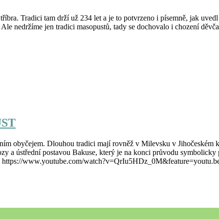
tříbra. Tradici tam drží už 234 let a je to potvrzeno i písemně, jak uved
le nedržíme jen tradici masopustů, tady se dochovalo i chození děvča
UST
ním obyčejem. Dlouhou tradici mají rovněž v Milevsku v Jihočeském 
zy a ústřední postavou Bakuse, který je na konci průvodu symbolicky p
o: https://www.youtube.com/watch?v=QrIu5HDz_0M&feature=youtu.be 