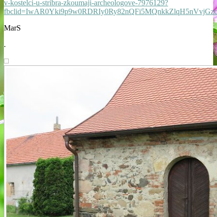
v-kostelci-u-stribra-zkoumaji-archeologove-7976129?
fbclid=IwAR0Yki9p9w0RDRIy0Ry82nQFi5MQnkkZlqH5nVvjGz
MarS
.