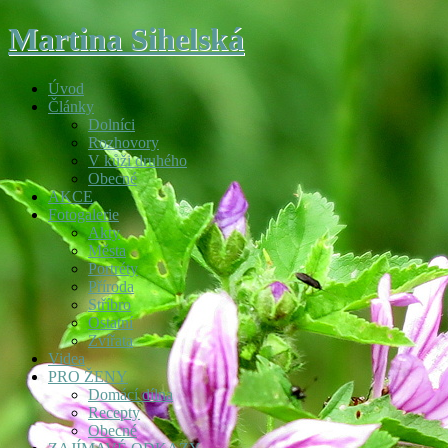
Martina Sihelská
Úvod
Články
Dolníci
Rozhovory
V kůži druhého
Obecné
AKCE
Fotogalerie
Akty
Města
Portréty
Příroda
Stříbro
Ostatní
Zvířata
Videa
PRO ŽENY
Domácí dílna
Recepty
Obecné