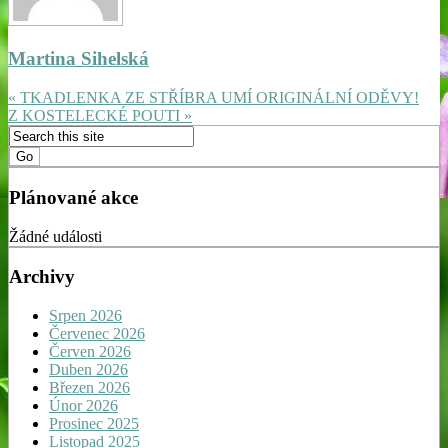
Martina Sihelská
« TKADLENKA ZE STŘÍBRA UMÍ ORIGINÁLNÍ ODĚVY!
Z KOSTELECKÉ POUTI »
Plánované akce
Žádné události
Archivy
Srpen 2026
Červenec 2026
Červen 2026
Duben 2026
Březen 2026
Únor 2026
Prosinec 2025
Listopad 2025