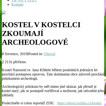
TIP NA VÝLET
Kontakt
KOSTEL V KOSTELCI
ZKOUMAJÍ
ARCHEOLOGOVÉ
8 července, 2019|Posted in:
Obecné
2 213x přečteno
Kostel Narození sv. Jana Křtitele během posledních jedenácti let
prochází postupnou opravou. Tato dominanta obce zároveň prochází
průzkumem archeologů.
Archeologický průzkum by měl mimo jiné ukázat, jak přesně je
kostel starý, jak se postupně rozšiřoval a možnosti, jak odvodnit jeho
základy.
Poslechněte si celou reportáž ZDE:
https://plzen.rozhlas.cz/kostel-