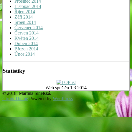
Prosinec 2014
Listopad 2014
Říjen 2014
Září 2014
Srpen 2014
Červenec 2014
Červen 2014
Květen 2014
Duben 2014
Březen 2014
Únor 2014
Statistiky
Web spuštěn 1.3.2014
© 2018, Martina Sihelská.
Cirrus Theme
Powered by
WordPress