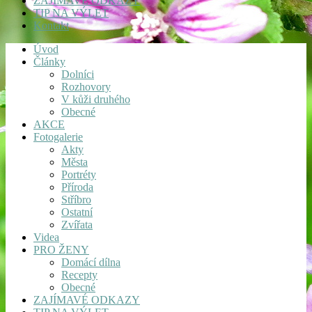
ZAJÍMAVÉ ODKAZY
TIP NA VÝLET
Kontakt
Úvod
Články
Dolníci
Rozhovory
V kůži druhého
Obecné
AKCE
Fotogalerie
Akty
Města
Portréty
Příroda
Stříbro
Ostatní
Zvířata
Videa
PRO ŽENY
Domácí dílna
Recepty
Obecné
ZAJÍMAVÉ ODKAZY