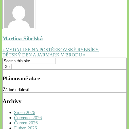
Martina Sihelská
« VYDALI SE NA POSTŘEKOVSKÉ RYBNÍKY
DĚTSKÝ DEN A JARMARK V BRODU »
Plánované akce
Žádné události
Archivy
Srpen 2026
Červenec 2026
Červen 2026
Duben 2026