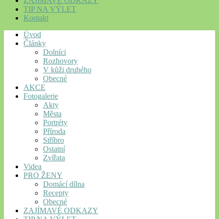
ZAJÍMAVÉ ODKAZY
TIP NA VÝLET
Kontakt
Úvod
Články
Dolníci
Rozhovory
V kůži druhého
Obecné
AKCE
Fotogalerie
Akty
Města
Portréty
Příroda
Stříbro
Ostatní
Zvířata
Videa
PRO ŽENY
Domácí dílna
Recepty
Obecné
ZAJÍMAVÉ ODKAZY