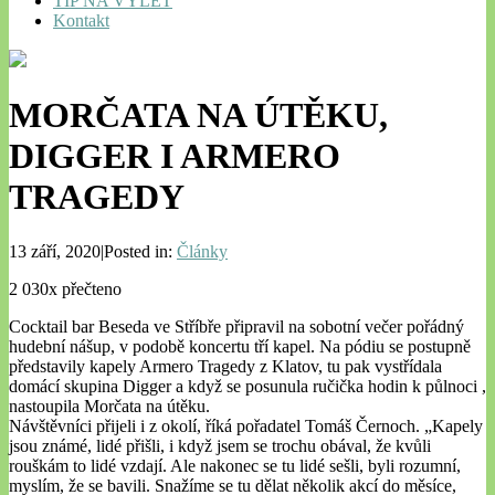
TIP NA VÝLET
Kontakt
MORČATA NA ÚTĚKU,
DIGGER I ARMERO
TRAGEDY
13 září, 2020|Posted in:
Články
2 030x přečteno
Cocktail bar Beseda ve Stříbře připravil na sobotní večer pořádný
hudební nášup, v podobě koncertu tří kapel. Na pódiu se postupně
představily kapely Armero Tragedy z Klatov, tu pak vystřídala
domácí skupina Digger a když se posunula ručička hodin k půlnoci ,
nastoupila Morčata na útěku.
Návštěvníci přijeli i z okolí, říká pořadatel Tomáš Černoch. „Kapely
jsou známé, lidé přišli, i když jsem se trochu obával, že kvůli
rouškám to lidé vzdají. Ale nakonec se tu lidé sešli, byli rozumní,
myslím, že se bavili. Snažíme se tu dělat několik akcí do měsíce,