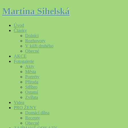
Martina Sihelská
Úvod
Články
Dolníci
Rozhovory
V kůži druhého
Obecné
AKCE
Fotogalerie
Akty
Města
Portréty
Příroda
Stříbro
Ostatní
Zvířata
Videa
PRO ŽENY
Domácí dílna
Recepty
Obecné