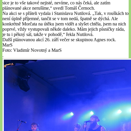
sice je to vše takové nejisté, nevíme, co nás čeká, ale zatím
plánované akce nerušíme,“ uvedl Tomáš Černoch.
Na akci se s přáteli vydala i Stanislava Nutilová. „Tak, v rouškách to
není úplně příjemné, tančit se v tom nedá, špatně se dýchá. Ale
konkrétně Morčata na útěku jsem vidět a slyšet chtěla, jsem na nich
poprvé, vždy vystupovali někde daleko. Mám jejich písničky ráda,
je tu i pěkný sál, takže v pohodě,“ řekla Nutilová.
Další plánovanou akcí 26. září večer se skupinou Agnes rock.
MarS
Foto: Vladimír Novotný a MarS
.