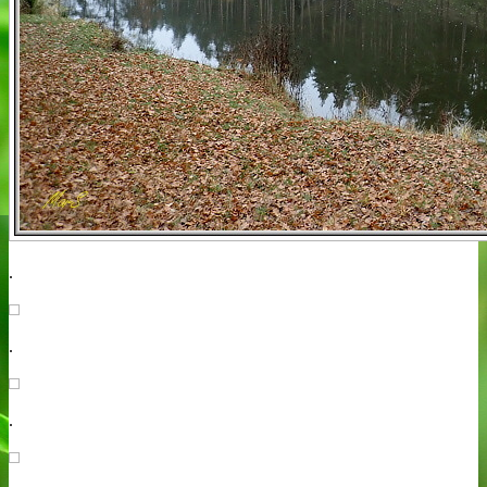
.
.
.