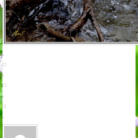
.
.
.
.