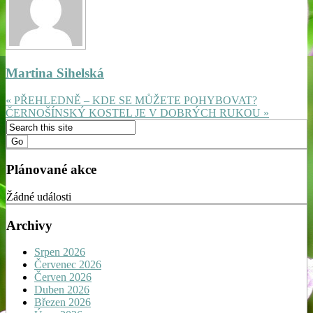
Martina Sihelská
« PŘEHLEDNĚ – KDE SE MŮŽETE POHYBOVAT?
ČERNOŠÍNSKÝ KOSTEL JE V DOBRÝCH RUKOU »
Plánované akce
Žádné události
Archivy
Srpen 2026
Červenec 2026
Červen 2026
Duben 2026
Březen 2026