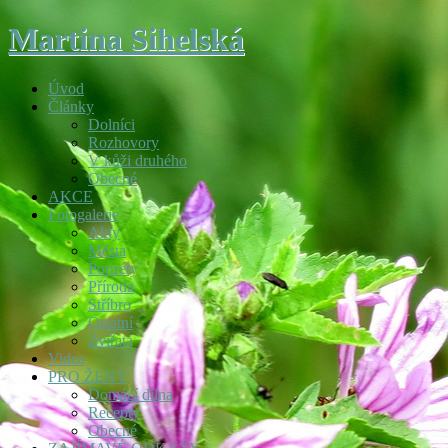
Martina Sihelská
Úvod
Články
Dolníci
Rozhovory
V kůži druhého
Obecné
AKCE
Fotogalerie
Akty
Města
Portréty
Příroda
Stříbro
Ostatní
Zvířata
Videa
PRO ŽENY
Domácí dílna
Recepty
Obecné