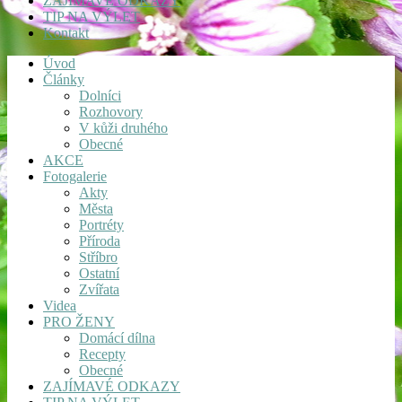
ZAJÍMAVÉ ODKAZY
TIP NA VÝLET
Kontakt
Úvod
Články
Dolníci
Rozhovory
V kůži druhého
Obecné
AKCE
Fotogalerie
Akty
Města
Portréty
Příroda
Stříbro
Ostatní
Zvířata
Videa
PRO ŽENY
Domácí dílna
Recepty
Obecné
ZAJÍMAVÉ ODKAZY