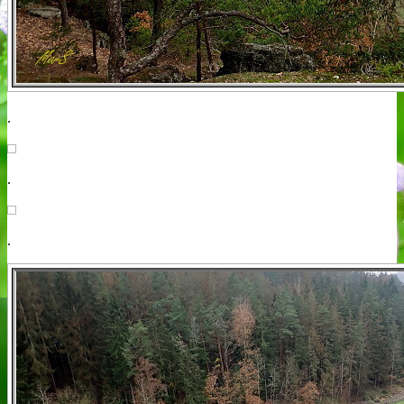
.
.
.