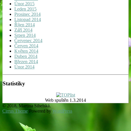
Únor 2015
Leden 2015
Prosinec 2014
Listopad 2014
Říjen 2014
Září 2014
Srpen 2014
Červenec 2014
Červen 2014
Květen 2014
Duben 2014
Březen 2014
Únor 2014
Statistiky
Web spuštěn 1.3.2014
© 2018, Martina Sihelská.
Cirrus Theme
Powered by
WordPress