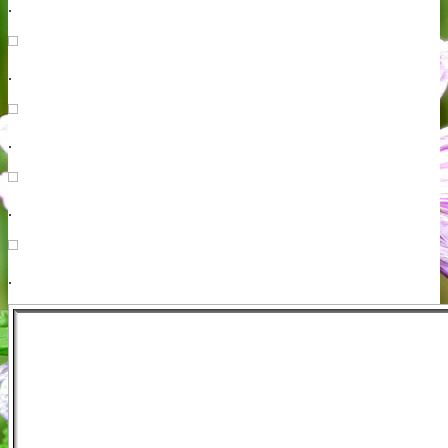
.
.
.
.
.