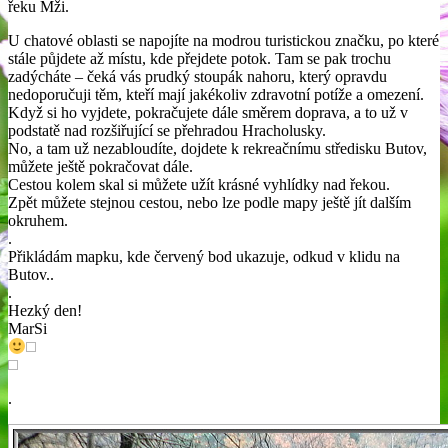
řeku Mži.
U chatové oblasti se napojíte na modrou turistickou značku, po které
stále půjdete až místu, kde přejdete potok. Tam se pak trochu
zadýcháte – čeká vás prudký stoupák nahoru, který opravdu
nedoporučuji těm, kteří mají jakékoliv zdravotní potíže a omezení.
Když si ho vyjdete, pokračujete dále směrem doprava, a to už v
podstatě nad rozšiřující se přehradou Hracholusky.
No, a tam už nezabloudíte, dojdete k rekreačnímu středisku Butov,
můžete ještě pokračovat dále.
Cestou kolem skal si můžete užít krásné vyhlídky nad řekou.
Zpět můžete stejnou cestou, nebo lze podle mapy ještě jít dalším
okruhem.
.
Přikládám mapku, kde červený bod ukazuje, odkud v klidu na
Butov..
.
Hezký den!
MarSi
.