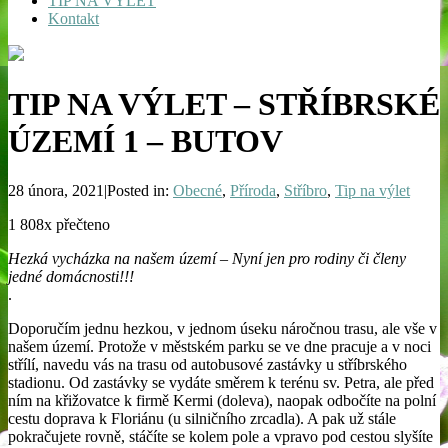
TIP NA VÝLET
Kontakt
TIP NA VÝLET – STŘÍBRSKÉ
ÚZEMÍ 1 – BUTOV
28 února, 2021|Posted in:
Obecné
,
Příroda
,
Stříbro
,
Tip na výlet
1 808x přečteno
Hezká vycházka na našem území – Nyní jen pro rodiny či členy
jedné domácnosti!!!
.
Doporučím jednu hezkou, v jednom úseku náročnou trasu, ale vše v
našem území. Protože v městském parku se ve dne pracuje a v noci
střílí, navedu vás na trasu od autobusové zastávky u stříbrského
stadionu. Od zastávky se vydáte směrem k terénu sv. Petra, ale před
ním na křižovatce k firmě Kermi (doleva), naopak odbočíte na polní
cestu doprava k Floriánu (u silničního zrcadla). A pak už stále
pokračujete rovně, stáčíte se kolem pole a vpravo pod cestou slyšíte