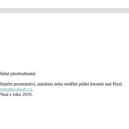
ořádat plnohodnotný
řejném prostranství, autokino nebo nedělní průlet letounů nad Plzní.
vnostisvobody.cz
.
Plzní z roku 2019.