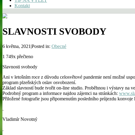
TIP NA VÝLET
Kontakt
SLAVNOSTI SVOBODY
6 května, 2021|Posted in:
Obecné
1 749x přečteno
Slavnosti svobody
Ani v letošním roce z důvodu celosvětové pandemie není možné usp
program plzeňských oslav osvobození.
Základ slavností bude tvořit on-line studio. Proběhnou i výstavy na ve
Podrobný program a informace najdou zájemci na stránkách:
www.sla
Přiložené fotografie jsou připomenutím posledního průjezdu konvoje 
.
Vladimír Novotný
.