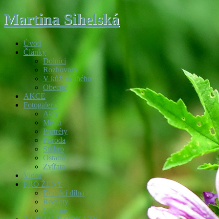
Martina Sihelská
Úvod
Články
Dolníci
Rozhovory
V kůži druhého
Obecné
AKCE
Fotogalerie
Akty
Města
Portréty
Příroda
Stříbro
Ostatní
Zvířata
Videa
PRO ŽENY
Domácí dílna
Recepty
Obecné