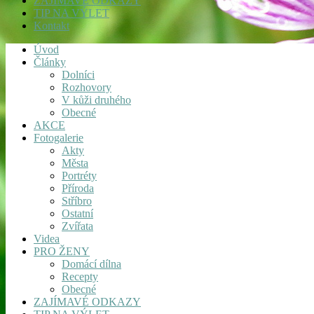
ZAJÍMAVÉ ODKAZY
TIP NA VÝLET
Kontakt
Úvod
Články
Dolníci
Rozhovory
V kůži druhého
Obecné
AKCE
Fotogalerie
Akty
Města
Portréty
Příroda
Stříbro
Ostatní
Zvířata
Videa
PRO ŽENY
Domácí dílna
Recepty
Obecné
ZAJÍMAVÉ ODKAZY