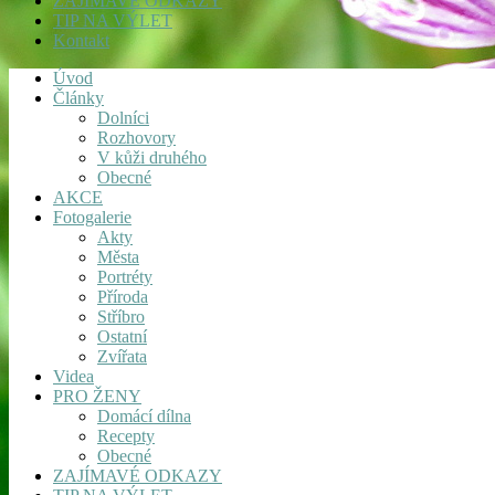
ZAJÍMAVÉ ODKAZY
TIP NA VÝLET
Kontakt
Úvod
Články
Dolníci
Rozhovory
V kůži druhého
Obecné
AKCE
Fotogalerie
Akty
Města
Portréty
Příroda
Stříbro
Ostatní
Zvířata
Videa
PRO ŽENY
Domácí dílna
Recepty
Obecné
ZAJÍMAVÉ ODKAZY