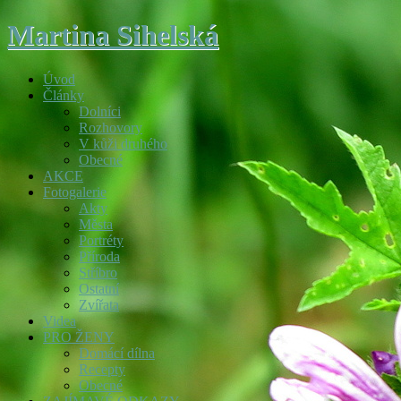
Martina Sihelská
Úvod
Články
Dolníci
Rozhovory
V kůži druhého
Obecné
AKCE
Fotogalerie
Akty
Města
Portréty
Příroda
Stříbro
Ostatní
Zvířata
Videa
PRO ŽENY
Domácí dílna
Recepty
Obecné