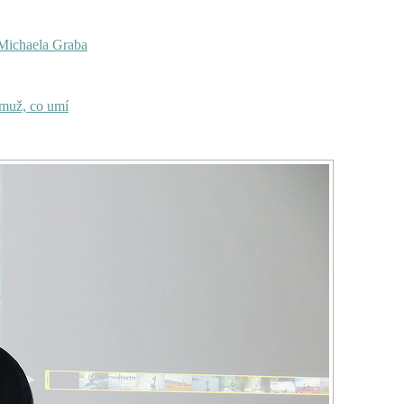
Michaela Graba
už, co umí