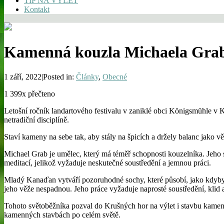
TIP NA VÝLET
Kontakt
Kamenná kouzla Michaela Gra
1 září, 2022|Posted in:
Články
,
Obecné
1 399x přečteno
Letošní ročník landartového festivalu v zaniklé obci Königsmühle v 
netradiční disciplíně.
Staví kameny na sebe tak, aby stály na špicích a držely balanc jako v
Michael Grab je umělec, který má téměř schopnosti kouzelníka. Jeho 
meditací, jelikož vyžaduje neskutečné soustředění a jemnou práci.
Mladý Kanaďan vytváří pozoruhodné sochy, které působí, jako kdyby 
jeho věže nespadnou. Jeho práce vyžaduje naprosté soustředění, klid 
Tohoto světoběžníka pozval do Krušných hor na výlet i stavbu kame
kamenných stavbách po celém světě.