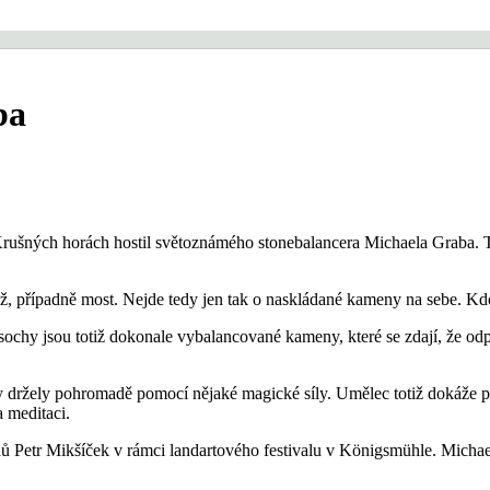
ba
Krušných horách hostil světoznámého stonebalancera Michaela Graba. T
ěž, případně most. Nejde tedy jen tak o naskládané kameny na sebe. Kdo 
sochy jsou totiž dokonale vybalancované kameny, které se zdají, že od
držely pohromadě pomocí nějaké magické síly. Umělec totiž dokáže pos
a meditaci.
nů Petr Mikšíček v rámci landartového festivalu v Königsmühle. Mich