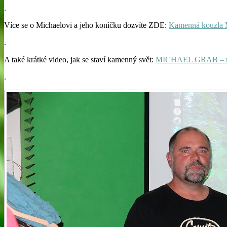
.
Více se o Michaelovi a jeho koníčku dozvíte ZDE:
Kamenná kouzla 
.
A také krátké video, jak se staví kamenný svět:
MICHAEL GRAB – m
.