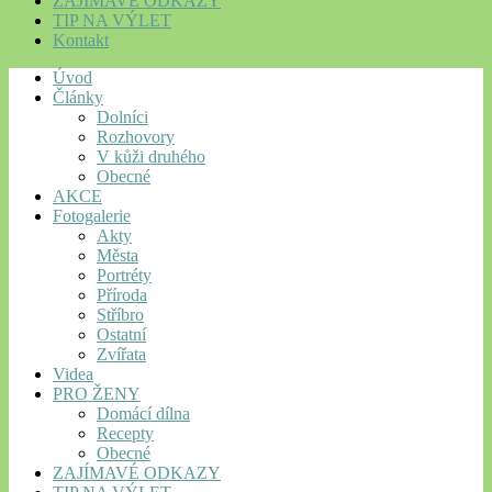
ZAJÍMAVÉ ODKAZY
TIP NA VÝLET
Kontakt
Úvod
Články
Dolníci
Rozhovory
V kůži druhého
Obecné
AKCE
Fotogalerie
Akty
Města
Portréty
Příroda
Stříbro
Ostatní
Zvířata
Videa
PRO ŽENY
Domácí dílna
Recepty
Obecné
ZAJÍMAVÉ ODKAZY