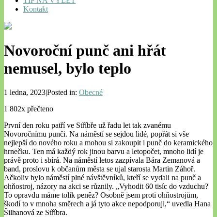
TIP NA VÝLET
Kontakt
Novoroční punč ani hřát
nemusel, bylo teplo
1 ledna, 2023|Posted in:
Obecné
1 802x přečteno
První den roku patří ve Stříbře už řadu let tak zvanému
Novoročnímu punči. Na náměstí se sejdou lidé, popřát si vše
nejlepší do nového roku a mohou si zakoupit i punč do keramického
hrnečku. Ten má každý rok jinou barvu a letopočet, mnoho lidí je
právě proto i sbírá. Na náměstí letos zazpívala Bára Zemanová a
band, proslovu k občanům města se ujal starosta Martin Záhoř.
Ačkoliv bylo náměstí plné návštěvníků, kteří se vydali na punč a
ohňostroj, názory na akci se různily. „Vyhodit 60 tisíc do vzduchu?
To opravdu máme tolik peněz? Osobně jsem proti ohňostrojům,
škodí to v mnoha směrech a já tyto akce nepodporuji,“ uvedla Hana
Šilhanová ze Stříbra.