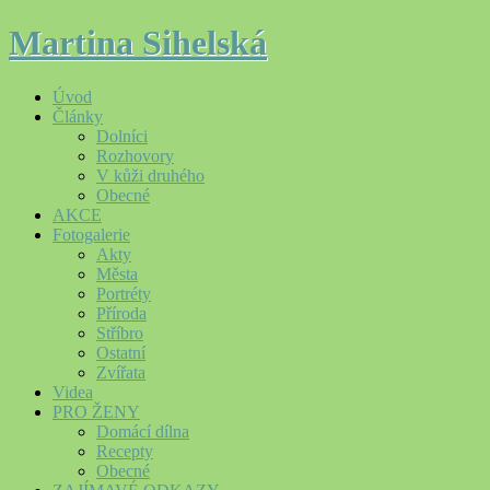
Martina Sihelská
Úvod
Články
Dolníci
Rozhovory
V kůži druhého
Obecné
AKCE
Fotogalerie
Akty
Města
Portréty
Příroda
Stříbro
Ostatní
Zvířata
Videa
PRO ŽENY
Domácí dílna
Recepty
Obecné