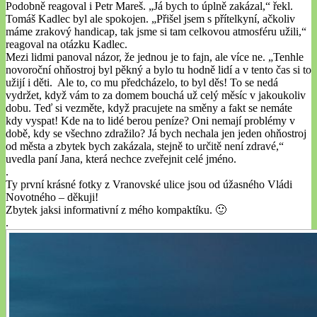
Podobně reagoval i Petr Mareš. „Já bych to úplně zakázal,“ řekl.
Tomáš Kadlec byl ale spokojen. „Přišel jsem s přítelkyní, ačkoliv
máme zrakový handicap, tak jsme si tam celkovou atmosféru užili,“
reagoval na otázku Kadlec.
Mezi lidmi panoval názor, že jednou je to fajn, ale více ne. „Tenhle
novoroční ohňostroj byl pěkný a bylo tu hodně lidí a v tento čas si to
užijí i děti. Ale to, co mu předcházelo, to byl děs! To se nedá
vydržet, když vám to za domem bouchá už celý měsíc v jakoukoliv
dobu. Teď si vezměte, když pracujete na směny a fakt se nemáte
kdy vyspat! Kde na to lidé berou peníze? Oni nemají problémy v
době, kdy se všechno zdražilo? Já bych nechala jen jeden ohňostroj
od města a zbytek bych zakázala, stejně to určitě není zdravé,“
uvedla paní Jana, která nechce zveřejnit celé jméno.
.
Ty první krásné fotky z Vranovské ulice jsou od úžasného Vládi
Novotného – děkuji!
Zbytek jaksi informativní z mého kompaktíku. 🙂
.