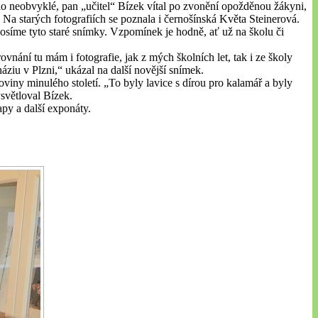
bylo neobvyklé, pan „učitel“ Bízek vítal po zvonění opožděnou žákyni,
 Na starých fotografiích se poznala i černošínská Květa Steinerová.
osíme tyto staré snímky. Vzpomínek je hodně, ať už na školu či
ovnání tu mám i fotografie, jak z mých školních let, tak i ze školy
ziu v Plzni,“ ukázal na další novější snímek.
oviny minulého století. „To byly lavice s dírou pro kalamář a byly
ysvětloval Bízek.
apy a další exponáty.