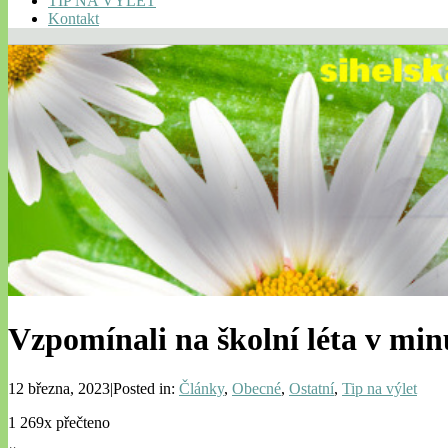
TIP NA VÝLET
Kontakt
Vzpomínali na školní léta v mi
12 března, 2023|Posted in:
Články
,
Obecné
,
Ostatní
,
Tip na výlet
1 269x přečteno