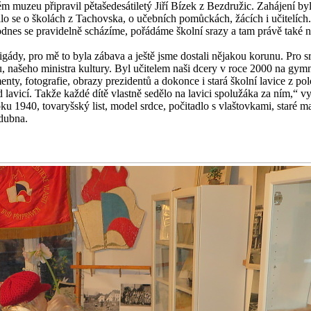
kém muzeu připravil pětašedesátiletý Jiří Bízek z Bezdružic. Zahájení 
lo se o školách z Tachovska, o učebních pomůckách, žácích i učitelích.
odnes se pravidelně scházíme, pořádáme školní srazy a tam právě také n
igády, pro mě to byla zábava a ještě jsme dostali nějakou korunu. Pro sr
našeho ministra kultury. Byl učitelem naši dcery v roce 2000 na gymná
ty, fotografie, obrazy prezidentů a dokonce i stará školní lavice z pol
 lavicí. Takže každé dítě vlastně sedělo na lavici spolužáka za ním,“ v
u 1940, tovaryšský list, model srdce, počitadlo s vlaštovkami, staré m
dubna.