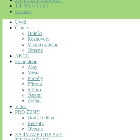
ZAJÍMAVÉ ODKAZY
TIP NA VÝLET
Kontakt
Úvod
Články
Dolníci
Rozhovory
V kůži druhého
Obecné
AKCE
Fotogalerie
Akty
Města
Portréty
Příroda
Stříbro
Ostatní
Zvířata
Videa
PRO ŽENY
Domácí dílna
Recepty
Obecné
ZAJÍMAVÉ ODKAZY