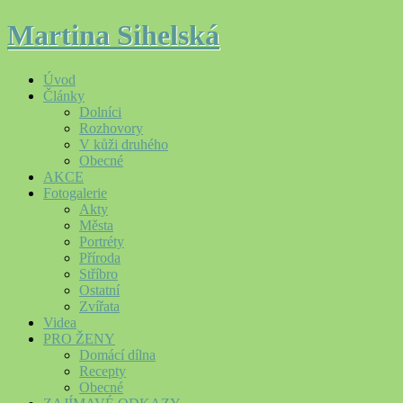
Martina Sihelská
Úvod
Články
Dolníci
Rozhovory
V kůži druhého
Obecné
AKCE
Fotogalerie
Akty
Města
Portréty
Příroda
Stříbro
Ostatní
Zvířata
Videa
PRO ŽENY
Domácí dílna
Recepty
Obecné