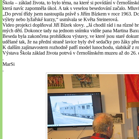
Škola – základ života, to bylo téma, na které si povídání v černošíns
která navíc zapomněla úkol. A tak s veselou besedování začalo. Mluvi
„Do první třídy jsem nastoupila právě s Jiřím Bízkem v roce 1963. D
výlety nebo lyžařské kurzy,“ usmívala se Květa Steinerová.
Video projekci doplňoval Jiří Bízek slovy. „Já chodil rád i na různé br
mých dětí. Dokonce tady na jednom snímku vidíte pana Martina Baxu, 
Beseda byla zakončena prohlídkou výstavy, ve které jsou staré dokumen
udělané tak, že na přední straně lavice byly dvě sedačky pro žáky před
K dalším zajímavostem rozhodně patří model lunochodu, slabikář z rok
Výstava Škola základ života potrvá v černošínském muzeu až do 26. 
.
MarSi
.