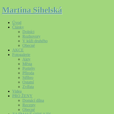
Martina Sihelská
Úvod
Články
Dolníci
Rozhovory
V kůži druhého
Obecné
AKCE
Fotogalerie
Akty
Města
Portréty
Příroda
Stříbro
Ostatní
Zvířata
Videa
PRO ŽENY
Domácí dílna
Recepty
Obecné