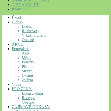
ZAJÍMAVÉ ODKAZY
TIP NA VÝLET
Kontakt
Úvod
Články
Dolníci
Rozhovory
V kůži druhého
Obecné
AKCE
Fotogalerie
Akty
Města
Portréty
Příroda
Stříbro
Ostatní
Zvířata
Videa
PRO ŽENY
Domácí dílna
Recepty
Obecné
ZAJÍMAVÉ ODKAZY