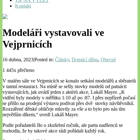
TIP NA VÝLET
Kontakt
Modeláři vystavovali ve
Vejprnicích
16 dubna, 2023|Posted in:
Články
,
Domácí dílna
,
Obecné
1 445x přečteno
V malém sále ve Vejprnicích se konalo setkání modelářů a sběratelů
v tamní restauraci. Na místě se sešly stovky modelů od patnácti
vystavujících, jak uvádí jeden z aktérů akce, Lukáš Mayer. „K
vidění byly modely v měřítku 1:10 až po :87. I přes nepřízeň počasí
se přišlo na prodejní výstavu podívat přes dvě stovky návštěvníků.
Rozzářené dětské obličeje mluvily za vše a to bylo pro nás tím
největším díkem,“ uvedl Lukáš Mayer.
Podle pořadatelů šlo o zkušební ročník, ale parta nadšenců se
rozhodla, že by takové akce rádi pořádali každý rok.