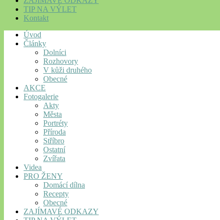
ZAJÍMAVÉ ODKAZY
TIP NA VÝLET
Kontakt
Úvod
Články
Dolníci
Rozhovory
V kůži druhého
Obecné
AKCE
Fotogalerie
Akty
Města
Portréty
Příroda
Stříbro
Ostatní
Zvířata
Videa
PRO ŽENY
Domácí dílna
Recepty
Obecné
ZAJÍMAVÉ ODKAZY