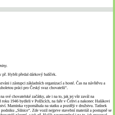
niny.
 př. Hybšt předal dárkový balíček.
zváni i zástupci základních organizací a hosté. Čas na návštěvu a
holetou práci pro Český svaz chovatelů“.
 své chovatelské začátky, ale i na to, jak jej vítr zavál na
 roku 1946 bydleli v Polžicích, na faře v Čelivi a nakonec Halákovi
řství. Maminka vypomáhala na statku a později v družstvu. Tatínek
u podniku „Silnice“. Zde vozil nejprve stavební materiál a postupně se
hovatelé zázemí, a tak př. Halák zavzpomínal i na to, jak pracoval