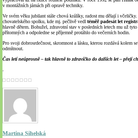
v montážních jámách při opravě techniky.
Ve svém věku jubilant stále chová králíky, radost mu dělají i včeličk
chovatelského spolku, kde mj. pečlivě vedl
téměř padesát let regist
hlavně dětem. Bohužel, zdravotní stav v posledních letech mu už tyto
přítomných a odpoledne se příjemně protáhlo do večerních hodin.
Pro svoji dobrosrdečnost, skromnost a lásku, kterou rozdává kolem se
odmítnout.
Čas letí neúprosně – tak hlavně to zdravíčko do dalších let – přejí ch
.
Martina Sihelská