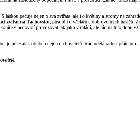
y. S láskou pečuje nejen o svá zvířata, ale i o květiny a stromy na zahr
raci zvířat na Tachovsku
, působí i u včelařů a dobrovolných hasičů. 
 koníčky nedovolí provozovat tak jako v mládí, ale rád na tuto dobu vz
be, je př. Halák oblíben nejen u chovatelů. Rád udělá radost přátelům 
ovatelé.