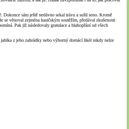
adě. Dokonce sám ještě nedávno sekal trávu a sušil seno. Kromě
Zde se věnoval zejména hasičským soutěžím, předával zkušenosti
pomíná. Pak již následovaly gratulace a blahopřání od všech
– jablka z jeho zahrádky nebo výborný domácí likér nikdy nelze