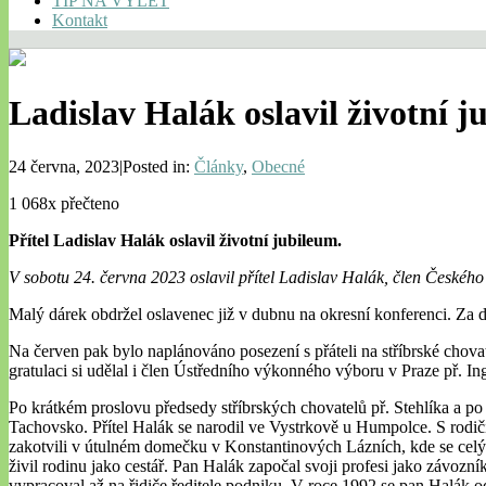
TIP NA VÝLET
Kontakt
Ladislav Halák oslavil životní 
24 června, 2023|Posted in:
Články
,
Obecné
1 068x přečteno
Přítel Ladislav Halák oslavil životní jubileum.
V sobotu 24. června 2023 oslavil přítel Ladislav Halák, člen Českého
Malý dárek obdržel oslavenec již v dubnu na okresní konferenci. Za
Na červen pak bylo naplánováno posezení s přáteli na stříbrské chovat
gratulaci si udělal i člen Ústředního výkonného výboru v Praze př.
Po krátkém proslovu předsedy stříbrských chovatelů př. Stehlíka a po sl
Tachovsko. Přítel Halák se narodil ve Vystrkově u Humpolce. S rodiči
zakotvili v útulném domečku v Konstantinových Lázních, kde se celý 
živil rodinu jako cestář. Pan Halák započal svoji profesi jako závozní
vypracoval až na řidiče ředitele podniku. V roce 1992 se pan Halák od