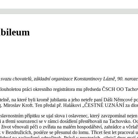
jubileum
 svazu chovatelů, základní organizace Konstantinovy Lázně, 90. naroze
 dlouholetou práci okresního registrátora mu předseda ČSCH OO Tachov
elně, na které byli kromě jubilanta a jeho neteře paní Dáši Němcové po
 Ing. Miroslav Kroft. Ten předal př. Halákovi „ČESTNÉ UZNÁNÍ za dlou
avnostním přípitku se ujal slova i oslavenec, který zavzpomínal nejen na
 a třemi sourozenci se v rámci dosídlení přestěhovali na Tachovsko. Od
život věnovali péči o zvířata na malém hospodářství, zahrádce a včela
k v Bezdružicích, posléze se přesunul do lomu. Třicet šest let pracoval 
ebral na zasloužený odpočinek. Právě v prostorách „silnic“ dnes mají c