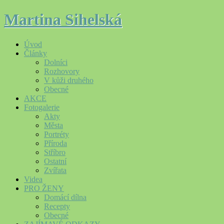
Martina Sihelská
Úvod
Články
Dolníci
Rozhovory
V kůži druhého
Obecné
AKCE
Fotogalerie
Akty
Města
Portréty
Příroda
Stříbro
Ostatní
Zvířata
Videa
PRO ŽENY
Domácí dílna
Recepty
Obecné