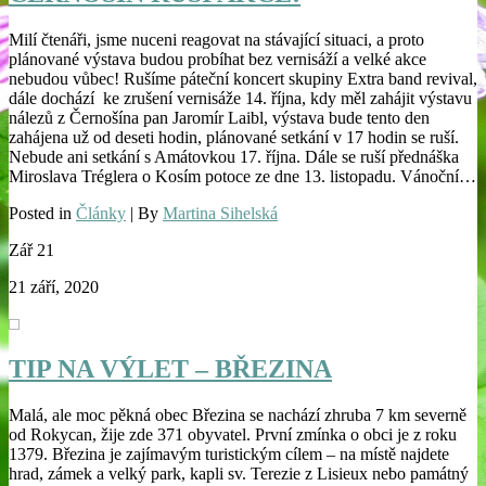
Milí čtenáři, jsme nuceni reagovat na stávající situaci, a proto
plánované výstava budou probíhat bez vernisáží a velké akce
nebudou vůbec! Rušíme páteční koncert skupiny Extra band revival,
dále dochází ke zrušení vernisáže 14. října, kdy měl zahájit výstavu
nálezů z Černošína pan Jaromír Laibl, výstava bude tento den
zahájena už od deseti hodin, plánované setkání v 17 hodin se ruší.
Nebude ani setkání s Amátovkou 17. října. Dále se ruší přednáška
Miroslava Tréglera o Kosím potoce ze dne 13. listopadu. Vánoční…
Posted in
Články
| By
Martina Sihelská
Zář
21
21 září, 2020
TIP NA VÝLET – BŘEZINA
Malá, ale moc pěkná obec Březina se nachází zhruba 7 km severně
od Rokycan, žije zde 371 obyvatel. První zmínka o obci je z roku
1379. Březina je zajímavým turistickým cílem – na místě najdete
hrad, zámek a velký park, kapli sv. Terezie z Lisieux nebo památný