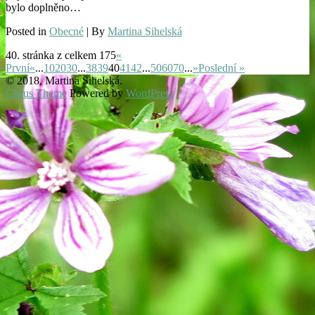
bylo doplněno…
Posted in
Obecné
| By
Martina Sihelská
40. stránka z celkem 175
«
První
«
...
10
20
30
...
38
39
40
41
42
...
50
60
70
...
»
Poslední »
© 2018, Martina Sihelská.
Cirrus Theme
Powered by
WordPress