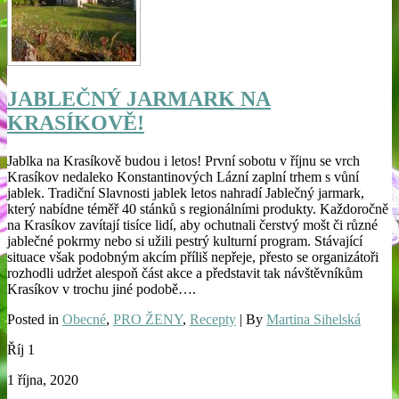
JABLEČNÝ JARMARK NA
KRASÍKOVĚ!
Jablka na Krasíkově budou i letos! První sobotu v říjnu se vrch
Krasíkov nedaleko Konstantinových Lázní zaplní trhem s vůní
jablek. Tradiční Slavnosti jablek letos nahradí Jablečný jarmark,
který nabídne téměř 40 stánků s regionálními produkty. Každoročně
na Krasíkov zavítají tisíce lidí, aby ochutnali čerstvý mošt či různé
jablečné pokrmy nebo si užili pestrý kulturní program. Stávající
situace však podobným akcím příliš nepřeje, přesto se organizátoři
rozhodli udržet alespoň část akce a představit tak návštěvníkům
Krasíkov v trochu jiné podobě….
Posted in
Obecné
,
PRO ŽENY
,
Recepty
| By
Martina Sihelská
Říj
1
1 října, 2020