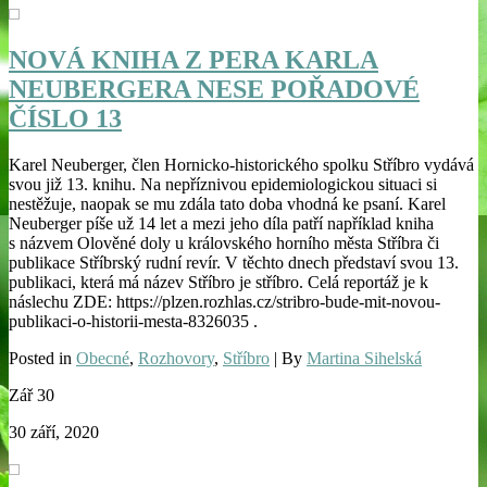
NOVÁ KNIHA Z PERA KARLA
NEUBERGERA NESE POŘADOVÉ
ČÍSLO 13
Karel Neuberger, člen Hornicko-historického spolku Stříbro vydává
svou již 13. knihu. Na nepříznivou epidemiologickou situaci si
nestěžuje, naopak se mu zdála tato doba vhodná ke psaní. Karel
Neuberger píše už 14 let a mezi jeho díla patří například kniha
s názvem Olověné doly u královského horního města Stříbra či
publikace Stříbrský rudní revír. V těchto dnech představí svou 13.
publikaci, která má název Stříbro je stříbro. Celá reportáž je k
náslechu ZDE: https://plzen.rozhlas.cz/stribro-bude-mit-novou-
publikaci-o-historii-mesta-8326035 .
Posted in
Obecné
,
Rozhovory
,
Stříbro
| By
Martina Sihelská
Zář
30
30 září, 2020