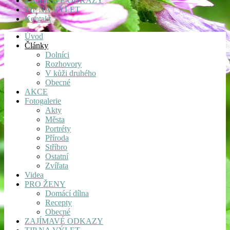
ZAJÍMAVÉ ODKAZY
TIP NA VÝLET
Kontakt
Úvod
Články
Dolníci
Rozhovory
V kůži druhého
Obecné
AKCE
Fotogalerie
Akty
Města
Portréty
Příroda
Stříbro
Ostatní
Zvířata
Videa
PRO ŽENY
Domácí dílna
Recepty
Obecné
ZAJÍMAVÉ ODKAZY