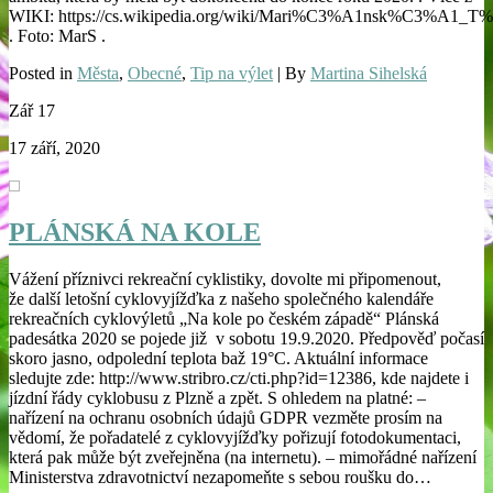
WIKI: https://cs.wikipedia.org/wiki/Mari%C3%A1nsk%C3%A1_
. Foto: MarS .
Posted in
Města
,
Obecné
,
Tip na výlet
| By
Martina Sihelská
Zář
17
17 září, 2020
PLÁNSKÁ NA KOLE
Vážení příznivci rekreační cyklistiky, dovolte mi připomenout,
že další letošní cyklovyjížďka z našeho společného kalendáře
rekreačních cyklovýletů „Na kole po českém západě“ Plánská
padesátka 2020 se pojede již v sobotu 19.9.2020. Předpověď počasí
skoro jasno, odpolední teplota baž 19°C. Aktuální informace
sledujte zde: http://www.stribro.cz/cti.php?id=12386, kde najdete i
jízdní řády cyklobusu z Plzně a zpět. S ohledem na platné: –
nařízení na ochranu osobních údajů GDPR vezměte prosím na
vědomí, že pořadatelé z cyklovyjížďky pořizují fotodokumentaci,
která pak může být zveřejněna (na internetu). – mimořádné nařízení
Ministerstva zdravotnictví nezapomeňte s sebou roušku do…