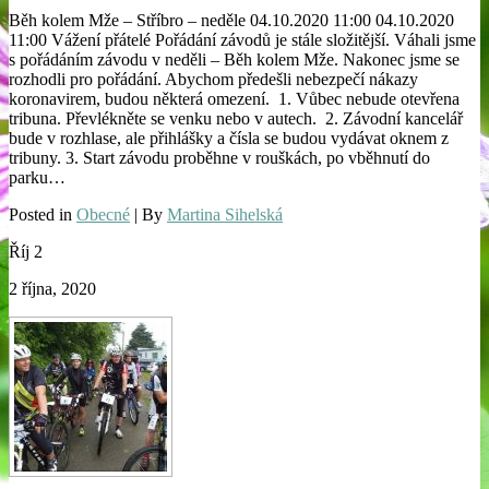
Běh kolem Mže – Stříbro – neděle 04.10.2020 11:00 04.10.2020
11:00 Vážení přátelé Pořádání závodů je stále složitější. Váhali jsme
s pořádáním závodu v neděli – Běh kolem Mže. Nakonec jsme se
rozhodli pro pořádání. Abychom předešli nebezpečí nákazy
koronavirem, budou některá omezení. 1. Vůbec nebude otevřena
tribuna. Převlékněte se venku nebo v autech. 2. Závodní kancelář
bude v rozhlase, ale přihlášky a čísla se budou vydávat oknem z
tribuny. 3. Start závodu proběhne v rouškách, po vběhnutí do
parku…
Posted in
Obecné
| By
Martina Sihelská
Říj
2
2 října, 2020