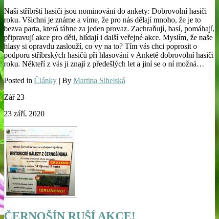
Naši stříbrští hasiči jsou nominováni do ankety: Dobrovolní hasiči
roku. Všichni je známe a víme, že pro nás dělají mnoho, že je to
bezva parta, která táhne za jeden provaz. Zachraňují, hasí, pomáhají,
připravují akce pro děti, hlídají i další veřejné akce. Myslím, že naše
hlasy si opravdu zaslouží, co vy na to? Tím vás chci poprosit o
podporu stříbrských hasičů při hlasování v Anketě dobrovolní hasiči
roku. Někteří z vás ji znají z předešlých let a jiní se o ní možná…
Posted in
Články
| By
Martina Sihelská
Zář
23
23 září, 2020
ČERNOŠÍN RUŠÍ AKCE!