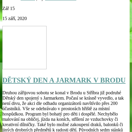
Zář
15
15 září, 2020
DĚTSKÝ DEN A JARMARK V BRODU
Druhou zářijovou sobotu se konal v Brodu u Stříbra již podruhé
Dětský den spojený s Jarmarkem. Počasí se krásně vyvedlo, a tak
není divu, že akci dle odhadu organizátorů navštívilo přes 200
účastníků. Vše se odehrávalo v prostorách hřiště za místní
hospůdkou. Program byl bohatý pro děti i dospělé. Nechybělo
malování na obličej, jízda na koních, střílení ze vzduchovky či
kreativní dílničky. Také bylo možné zakoupení draků, balonků či
jiných drobných předmětů k radosti dětí. Původních sedm stánků