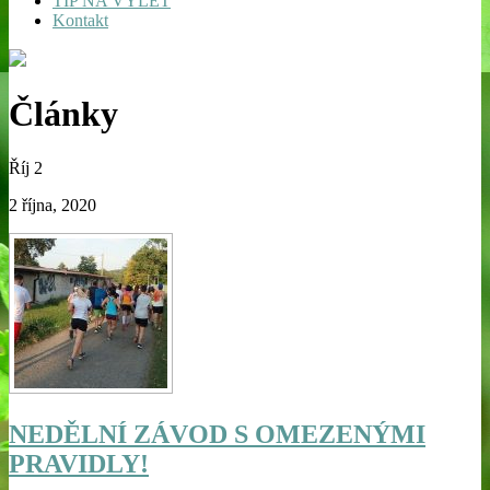
TIP NA VÝLET
Kontakt
Články
Říj
2
2 října, 2020
NEDĚLNÍ ZÁVOD S OMEZENÝMI
PRAVIDLY!