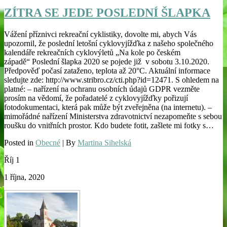
ZÍTRA SE JEDE POSLEDNÍ ŠLAPKA
Vážení příznivci rekreační cyklistiky, dovolte mi, abych Vás
upozornil, že poslední letošní cyklovyjížďka z našeho společného
kalendáře rekreačních cyklovýletů „Na kole po českém
západě“ Poslední šlapka 2020 se pojede již v sobotu 3.10.2020.
Předpověď počasí zataženo, teplota až 20°C. Aktuální informace
sledujte zde: http://www.stribro.cz/cti.php?id=12471. S ohledem na
platné: – nařízení na ochranu osobních údajů GDPR vezměte
prosím na vědomí, že pořadatelé z cyklovyjížďky pořizují
fotodokumentaci, která pak může být zveřejněna (na internetu). –
mimořádné nařízení Ministerstva zdravotnictví nezapomeňte s sebou
roušku do vnitřních prostor. Kdo budete fotit, zašlete mi fotky s…
Posted in
Obecné
| By
Martina Sihelská
Říj
1
1 října, 2020