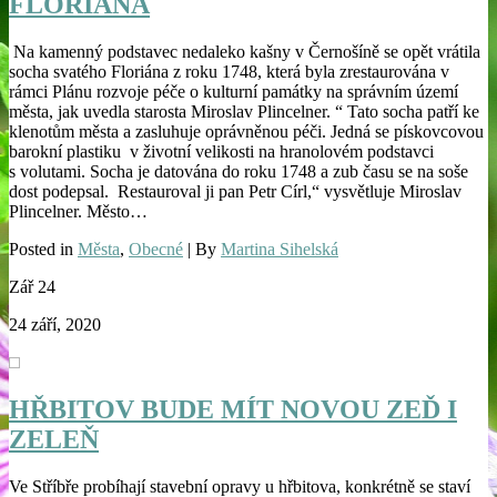
FLORIÁNA
Na kamenný podstavec nedaleko kašny v Černošíně se opět vrátila
socha svatého Floriána z roku 1748, která byla zrestaurována v
rámci Plánu rozvoje péče o kulturní památky na správním území
města, jak uvedla starosta Miroslav Plincelner. “ Tato socha patří ke
klenotům města a zasluhuje oprávněnou péči. Jedná se pískovcovou
barokní plastiku v životní velikosti na hranolovém podstavci
s volutami. Socha je datována do roku 1748 a zub času se na soše
dost podepsal. Restauroval ji pan Petr Círl,“ vysvětluje Miroslav
Plincelner. Město…
Posted in
Města
,
Obecné
| By
Martina Sihelská
Zář
24
24 září, 2020
HŘBITOV BUDE MÍT NOVOU ZEĎ I
ZELEŇ
Ve Stříbře probíhají stavební opravy u hřbitova, konkrétně se staví