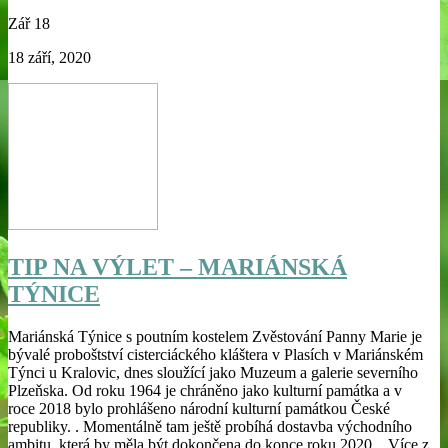
Zář
18
18 září, 2020
TIP NA VÝLET – MARIÁNSKÁ
TÝNICE
Mariánská Týnice s poutním kostelem Zvěstování Panny Marie je
bývalé proboštství cisterciáckého kláštera v Plasích v Mariánském
Týnci u Kralovic, dnes sloužící jako Muzeum a galerie severního
Plzeňska. Od roku 1964 je chráněno jako kulturní památka a v
roce 2018 bylo prohlášeno národní kulturní památkou České
republiky. . Momentálně tam ještě probíhá dostavba východního
ambitu, která by měla být dokončena do konce roku 2020. . Více z