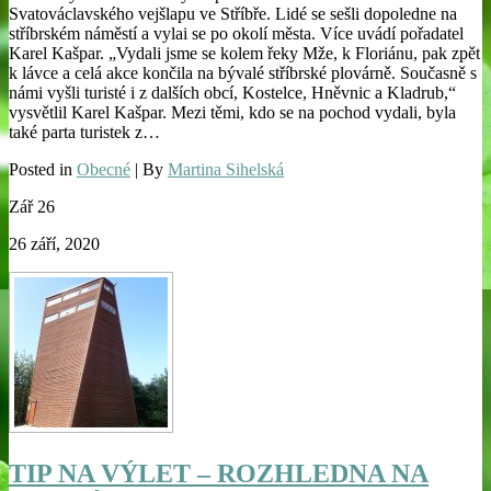
Svatováclavského vejšlapu ve Stříbře. Lidé se sešli dopoledne na
stříbrském náměstí a vylai se po okolí města. Více uvádí pořadatel
Karel Kašpar. „Vydali jsme se kolem řeky Mže, k Floriánu, pak zpět
k lávce a celá akce končila na bývalé stříbrské plovárně. Současně s
námi vyšli turisté i z dalších obcí, Kostelce, Hněvnic a Kladrub,“
vysvětlil Karel Kašpar. Mezi těmi, kdo se na pochod vydali, byla
také parta turistek z…
Posted in
Obecné
| By
Martina Sihelská
Zář
26
26 září, 2020
TIP NA VÝLET – ROZHLEDNA NA