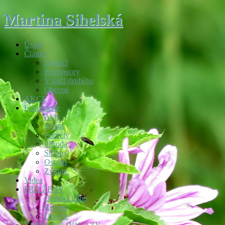
Martina Sihelská
Úvod
Články
Dolníci
Rozhovory
V kůži druhého
Obecné
AKCE
Fotogalerie
Akty
Města
Portréty
Příroda
Stříbro
Ostatní
Zvířata
Videa
PRO ŽENY
Domácí dílna
Recepty
Obecné