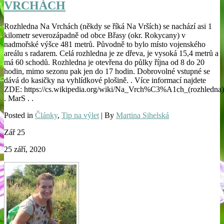
VRCHÁCH
Rozhledna Na Vrchách (někdy se říká Na Vrších) se nachází asi 1
kilometr severozápadně od obce Břasy (okr. Rokycany) v
nadmořské výšce 481 metrů. Původně to bylo místo vojenského
areálu s radarem. Celá rozhledna je ze dřeva, je vysoká 15,4 metrů a
má 60 schodů. Rozhledna je otevřena do půlky října od 8 do 20
hodin, mimo sezonu pak jen do 17 hodin. Dobrovolné vstupné se
dává do kasičky na vyhlídkové plošině. . Více informací najdete
ZDE: https://cs.wikipedia.org/wiki/Na_Vrch%C3%A1ch_(rozhledna)
. MarS . .
Posted in
Články
,
Tip na výlet
| By
Martina Sihelská
Zář
25
25 září, 2020