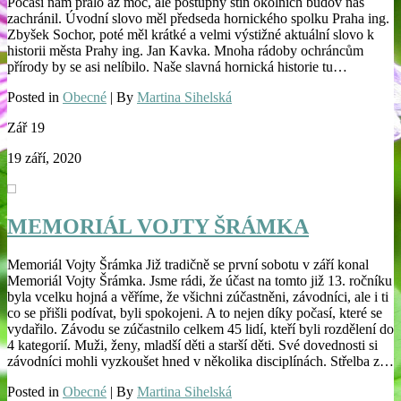
Počasí nám přálo až moc, ale postupný stín okolních budov nás
zachránil. Úvodní slovo měl předseda hornického spolku Praha ing.
Zbyšek Sochor, poté měl krátké a velmi výstižné aktuální slovo k
historii města Prahy ing. Jan Kavka. Mnoha rádoby ochráncům
přírody by se asi nelíbilo. Naše slavná hornická historie tu…
Posted in
Obecné
| By
Martina Sihelská
Zář
19
19 září, 2020
MEMORIÁL VOJTY ŠRÁMKA
Memoriál Vojty Šrámka Již tradičně se první sobotu v září konal
Memoriál Vojty Šrámka. Jsme rádi, že účast na tomto již 13. ročníku
byla vcelku hojná a věříme, že všichni zúčastněni, závodníci, ale i ti
co se přišli podívat, byli spokojeni. A to nejen díky počasí, které se
vydařilo. Závodu se zúčastnilo celkem 45 lidí, kteří byli rozdělení do
4 kategorií. Muži, ženy, mladší děti a starší děti. Své dovednosti si
závodníci mohli vyzkoušet hned v několika disciplínách. Střelba z…
Posted in
Obecné
| By
Martina Sihelská