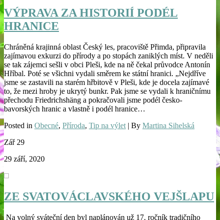
VÝPRAVA ZA HISTORIÍ PODÉL
HRANICE
Chráněná krajinná oblast Český les, pracoviště Přimda, připravila
zajímavou exkurzi do přírody a po stopách zaniklých míst. V neděli
se tak zájemci sešli v obci Pleši, kde na ně čekal průvodce Antonín
Hříbal. Poté se všichni vydali směrem ke státní hranici. „Nejdříve
jsme se zastavili na starém hřbitově v Pleši, kde je docela zajímavé
to, že mezi hroby je ukrytý bunkr. Pak jsme se vydali k hraničnímu
přechodu Friedrichshäng a pokračovali jsme podél česko-
bavorských hranic a vlastně i podél hranice…
Posted in
Obecné
,
Příroda
,
Tip na výlet
| By
Martina Sihelská
Zář
29
29 září, 2020
ZE SVATOVÁCLAVSKÉHO VEJŠLAPU
Na volný sváteční den byl naplánován už 17. ročník tradičního