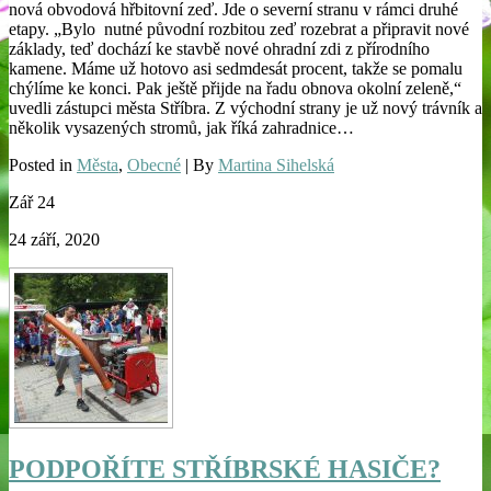
nová obvodová hřbitovní zeď. Jde o severní stranu v rámci druhé
etapy. „Bylo nutné původní rozbitou zeď rozebrat a připravit nové
základy, teď dochází ke stavbě nové ohradní zdi z přírodního
kamene. Máme už hotovo asi sedmdesát procent, takže se pomalu
chýlíme ke konci. Pak ještě přijde na řadu obnova okolní zeleně,“
uvedli zástupci města Stříbra. Z východní strany je už nový trávník a
několik vysazených stromů, jak říká zahradnice…
Posted in
Města
,
Obecné
| By
Martina Sihelská
Zář
24
24 září, 2020
PODPOŘÍTE STŘÍBRSKÉ HASIČE?