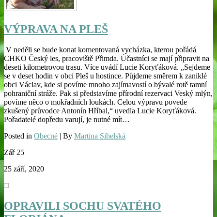
VÝPRAVA NA PLEŠ
V neděli se bude konat komentovaná vycházka, kterou pořádá
CHKO Český les, pracoviště Přimda. Účastníci se mají připravit na
deseti kilometrovou trasu. Více uvádí Lucie Koryťáková. „Sejdeme
se v deset hodin v obci Pleš u hostince. Půjdeme směrem k zaniklé
obci Václav, kde si povíme mnoho zajímavostí o bývalé rotě tamní
pohraniční stráže. Pak si představíme přírodní rezervaci Veský mlýn,
povíme něco o mokřadních loukách. Celou výpravu povede
zkušený průvodce Antonín Hříbal,“ uvedla Lucie Koryťáková.
Pořadatelé dopředu varují, je nutné mít…
Posted in
Obecné
| By
Martina Sihelská
Zář
25
25 září, 2020
OPRAVILI SOCHU SVATÉHO