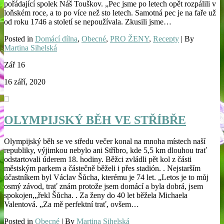
pořádající spolek Náš Touškov. „Pec jsme po letech opět rozpálili v
loňském roce, a to po více než sto letech. Samotná pec je na faře už
od roku 1746 a století se nepoužívala. Zkusili jsme…
Posted in
Domácí dílna
,
Obecné
,
PRO ŽENY
,
Recepty
| By
Martina Sihelská
Zář
16
16 září, 2020
OLYMPIJSKÝ BĚH VE STŘÍBŘE
Olympijský běh se ve středu večer konal na mnoha místech naší
republiky, výjimkou nebylo ani Stříbro, kde 5,5 km dlouhou trať
odstartovali úderem 18. hodiny. Běžci zvládli pět kol z části
městským parkem a částečně běželi i přes stadión. . Nejstarším
účastníkem byl Václav Šůcha, kterému je 74 let. „Letos je to můj
osmý závod, trať znám protože jsem domácí a byla dobrá, jsem
spokojen,„řekl Šůcha. . Za ženy do 40 let běžela Michaela
Valentová. „Za mě perfektní trať, ovšem…
Posted in
Obecné
| By
Martina Sihelská