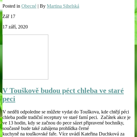
Posted in
Obecné
| By
Martina Sihelská
Zář
17
17 září, 2020
V Touškově budou péct chleba ve staré
peci
V neděli odpoledne se můžete vydat do Touškova, kde chtějí péci
chleba podle tradiční receptury ve staré farní peci. Začátek akce je
ve 13 hodin, kdy se začnou do pece sázet připravené bochníky,
současně bude také zahájena prohlídka černé
kuchyně na touškovské faře. Více uvádí Kateřina Duchková za