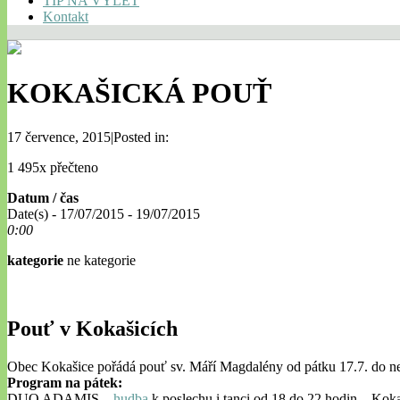
TIP NA VÝLET
Kontakt
KOKAŠICKÁ POUŤ
17 července, 2015|Posted in:
1 495x přečteno
Datum / čas
Date(s) - 17/07/2015 - 19/07/2015
0:00
kategorie
ne kategorie
Pouť v Kokašicích
Obec Kokašice pořádá pouť sv. Máří Magdalény od pátku 17.7. do ne
Program na pátek:
DUO ADAMIS –
hudba
k poslechu i tanci od 18 do 22 hodin – Koka