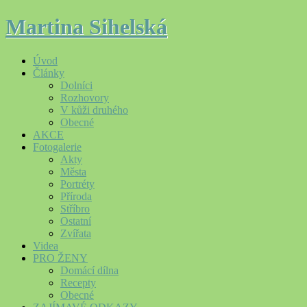
Martina Sihelská
Úvod
Články
Dolníci
Rozhovory
V kůži druhého
Obecné
AKCE
Fotogalerie
Akty
Města
Portréty
Příroda
Stříbro
Ostatní
Zvířata
Videa
PRO ŽENY
Domácí dílna
Recepty
Obecné