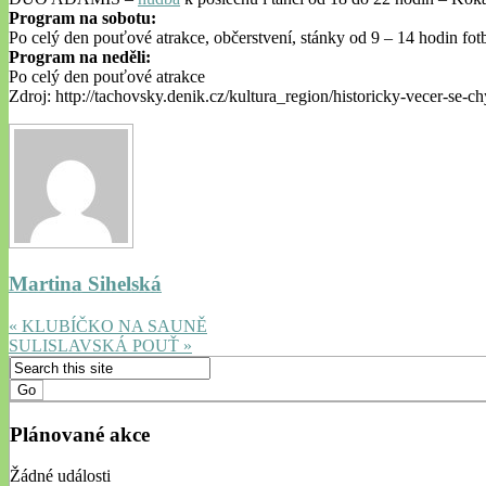
Program na sobotu:
Po celý den pouťové atrakce, občerstvení, stánky od 9 – 14 hodin fotb
Program na neděli:
Po celý den pouťové atrakce
Zdroj: http://tachovsky.denik.cz/kultura_region/historicky-vecer-se-
Martina Sihelská
« KLUBÍČKO NA SAUNĚ
SULISLAVSKÁ POUŤ »
Plánované akce
Žádné události