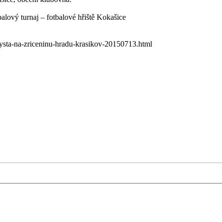
alový turnaj – fotbalové hřiště Kokašice
chysta-na-zriceninu-hradu-krasikov-20150713.html