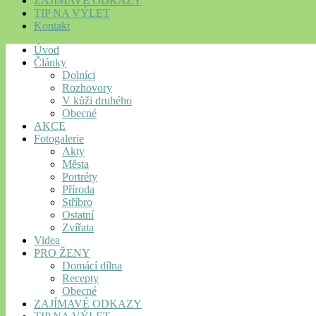
ZAJÍMAVÉ ODKAZY
TIP NA VÝLET
Kontakt
Úvod
Články
Dolníci
Rozhovory
V kůži druhého
Obecné
AKCE
Fotogalerie
Akty
Města
Portréty
Příroda
Stříbro
Ostatní
Zvířata
Videa
PRO ŽENY
Domácí dílna
Recepty
Obecné
ZAJÍMAVÉ ODKAZY