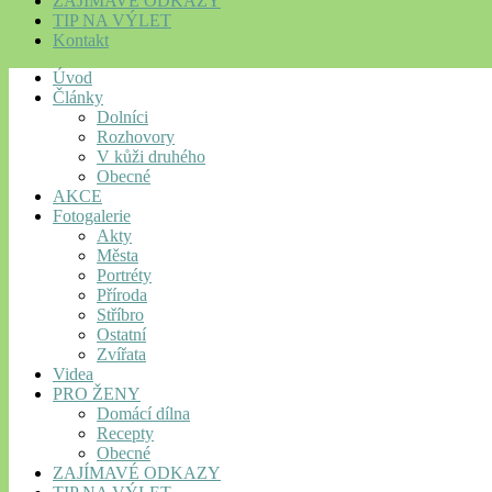
ZAJÍMAVÉ ODKAZY
TIP NA VÝLET
Kontakt
Úvod
Články
Dolníci
Rozhovory
V kůži druhého
Obecné
AKCE
Fotogalerie
Akty
Města
Portréty
Příroda
Stříbro
Ostatní
Zvířata
Videa
PRO ŽENY
Domácí dílna
Recepty
Obecné
ZAJÍMAVÉ ODKAZY