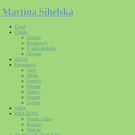
Martina Sihelská
Úvod
Články
Dolníci
Rozhovory
V kůži druhého
Obecné
AKCE
Fotogalerie
Akty
Města
Portréty
Příroda
Stříbro
Ostatní
Zvířata
Videa
PRO ŽENY
Domácí dílna
Recepty
Obecné