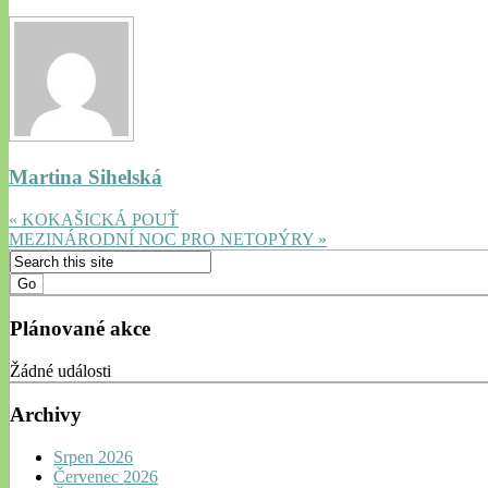
Martina Sihelská
« KOKAŠICKÁ POUŤ
MEZINÁRODNÍ NOC PRO NETOPÝRY »
Plánované akce
Žádné události
Archivy
Srpen 2026
Červenec 2026