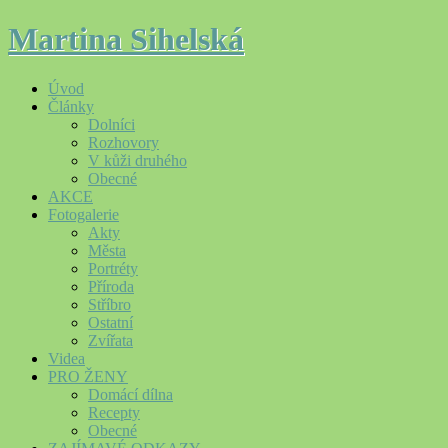
Martina Sihelská
Úvod
Články
Dolníci
Rozhovory
V kůži druhého
Obecné
AKCE
Fotogalerie
Akty
Města
Portréty
Příroda
Stříbro
Ostatní
Zvířata
Videa
PRO ŽENY
Domácí dílna
Recepty
Obecné