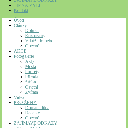
ZAJÍMAVÉ ODKAZY
TIP NA VÝLET
Kontakt
Úvod
Články
Dolníci
Rozhovory
V kůži druhého
Obecné
AKCE
Fotogalerie
Akty
Města
Portréty
Příroda
Stříbro
Ostatní
Zvířata
Videa
PRO ŽENY
Domácí dílna
Recepty
Obecné
ZAJÍMAVÉ ODKAZY