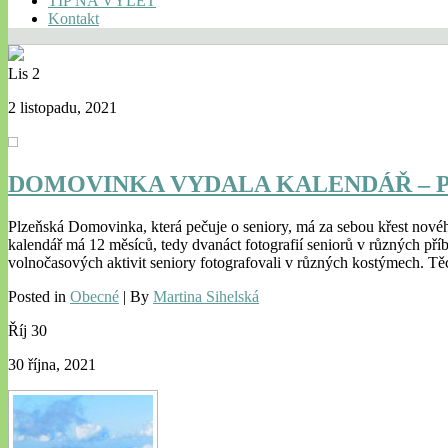
TIP NA VÝLET
Kontakt
Lis
2
2 listopadu, 2021
DOMOVINKA VYDALA KALENDÁŘ – 
Plzeňská Domovinka, která pečuje o seniory, má za sebou křest nového
kalendář má 12 měsíců, tedy dvanáct fotografií seniorů v různých příbě
volnočasových aktivit seniory fotografovali v různých kostýmech. Tě
Posted in
Obecné
| By
Martina Sihelská
Říj
30
30 října, 2021