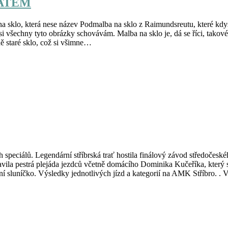
LATEM
 sklo, která nese název Podmalba na sklo z Raimundsreutu, které kdys
i všechny tyto obrázky schovávám. Malba na sklo je, dá se říci, takové
ě staré sklo, což si všimne…
h speciálů. Legendární stříbrská trať hostila finálový závod středočesk
 pestrá plejáda jezdců včetně domácího Dominika Kučeříka, který se
ní sluníčko. Výsledky jednotlivých jízd a kategorií na AMK Stříbro. .