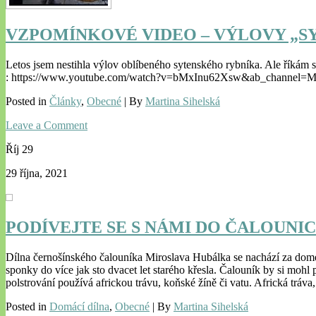
VZPOMÍNKOVÉ VIDEO – VÝLOVY „S
Letos jsem nestihla výlov oblíbeného sytenského rybníka. Ale říkám s
: https://www.youtube.com/watch?v=bMxInu62Xsw&ab_channel=Ma
Posted in
Články
,
Obecné
| By
Martina Sihelská
Leave a Comment
Říj
29
29 října, 2021
PODÍVEJTE SE S NÁMI DO ČALOUNI
Dílna černošínského čalouníka Miroslava Hubálka se nachází za domem 
sponky do více jak sto dvacet let starého křesla. Čalouník by si mohl
polstrování používá africkou trávu, koňské žíně či vatu. Africká tráva
Posted in
Domácí dílna
,
Obecné
| By
Martina Sihelská