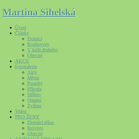
Martina Sihelská
Úvod
Články
Dolníci
Rozhovory
V kůži druhého
Obecné
AKCE
Fotogalerie
Akty
Města
Portréty
Příroda
Stříbro
Ostatní
Zvířata
Videa
PRO ŽENY
Domácí dílna
Recepty
Obecné