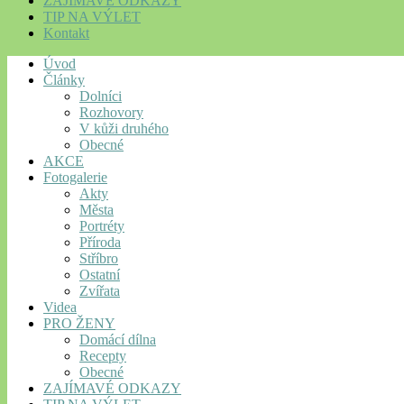
ZAJÍMAVÉ ODKAZY
TIP NA VÝLET
Kontakt
Úvod
Články
Dolníci
Rozhovory
V kůži druhého
Obecné
AKCE
Fotogalerie
Akty
Města
Portréty
Příroda
Stříbro
Ostatní
Zvířata
Videa
PRO ŽENY
Domácí dílna
Recepty
Obecné
ZAJÍMAVÉ ODKAZY