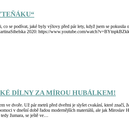
YTEŇÁKU“
i, co se podívat, jaké byly výlovy před pár lety, když jsem se pokusi
rtinaSihelska 2020: https://www.youtube.com/watch?v=BYtnpkBZk
CKÉ DÍLNY ZA MÍROU HUBÁLKEM!
ve dvoře. Už pár metrů před dveřmi je slyšet cvakání, které značí, že
 pomoci v dnešní době řadou modernějších materiálů, ale jak Miroslav Hu
, tedy žumara, se ještě ve…