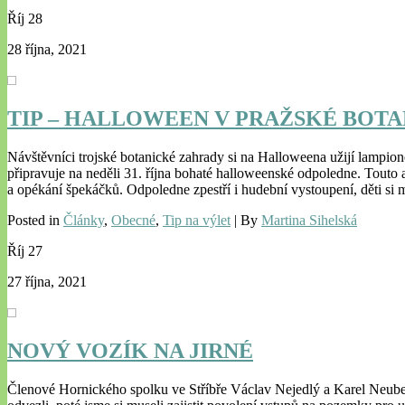
Říj
28
28 října, 2021
TIP – HALLOWEEN V PRAŽSKÉ BOT
Návštěvníci trojské botanické zahrady si na Halloweena užijí lampi
připravuje na neděli 31. října bohaté halloweenské odpoledne. Touto
a opékání špekáčků. Odpoledne zpestří i hudební vystoupení, děti si
Posted in
Články
,
Obecné
,
Tip na výlet
| By
Martina Sihelská
Říj
27
27 října, 2021
NOVÝ VOZÍK NA JIRNÉ
Členové Hornického spolku ve Stříbře Václav Nejedlý a Karel Neuber