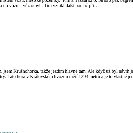
 umístění vozu, městské pozemky. Firma Tazata s.r.o. Stříbro pak bagre
o do vozu a vůz omyli. Tím vznikl další poutač při…
 jsem Krušnohorka, takže jezdím hlavně tam. Ale když už byl návrh jet
strý. Tato hora v Královském hvozdu měří 1293 metrů a je to vlastně jed
á