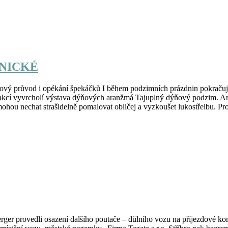
ANICKÉ
onový průvod i opékání špekáčků I během podzimních prázdnin pokraču
 akcí vyvrcholí výstava dýňových aranžmá Tajuplný dýňový podzim. Ani
 mohou nechat strašidelně pomalovat obličej a vyzkoušet lukostřelbu. 
ger provedli osazení dalšího poutače – důlního vozu na příjezdové ko