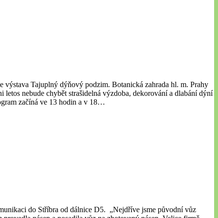
je výstava Tajuplný dýňový podzim. Botanická zahrada hl. m. Prahy
 letos nebude chybět strašidelná výzdoba, dekorování a dlabání dýní
Program začíná ve 13 hodin a v 18…
munikaci do Stříbra od dálnice D5. „Nejdříve jsme původní vůz