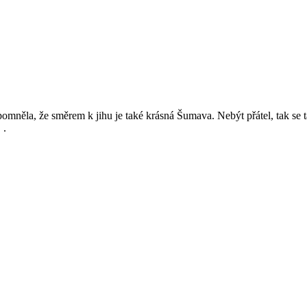
mněla, že směrem k jihu je také krásná Šumava. Nebýt přátel, tak se 
 .