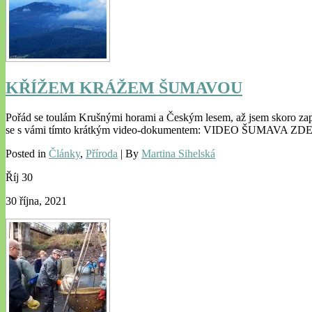
KŘÍŽEM KRÁŽEM ŠUMAVOU
Pořád se toulám Krušnými horami a Českým lesem, až jsem skoro zapo
se s vámi tímto krátkým video-dokumentem: VIDEO ŠUMAVA ZDE
Posted in
Články
,
Příroda
| By
Martina Sihelská
Říj
30
30 října, 2021