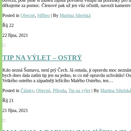
odvezli, poté jsme si museli zajistit povolení vstupů na pozemky pro
děkujeme za pomoc. Členové pak už jen vůz očistili, navezli kameniv
Posted in
Obecné
,
Stříbro
| By
Martina Sihelská
Říj
22
22 října, 2021
TIP NA VÝLET – OSTRÝ
Kdo nezná Šumavu, není prý Čech. Já ostuda, ji opravdu moc neznám,
bych dnes dala zatím tip jen na jedno, to co mě opravdu uchvátilo! O
Velkého ostrého a západněji ležícího Malého Ostrého, ten…
Posted in
Články
,
Obecné
,
Příroda
,
Tip na výlet
| By
Martina Sihelsk
Říj
21
21 října, 2021