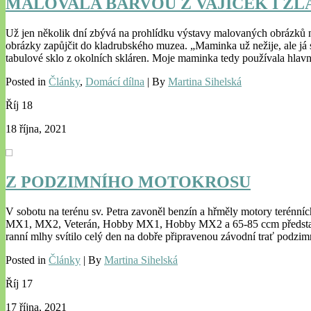
MALOVALA BARVOU Z VAJÍČEK I Z
Už jen několik dní zbývá na prohlídku výstavy malovaných obrázků na
obrázky zapůjčit do kladrubského muzea. „Maminka už nežije, ale já s
tabulové sklo z okolních skláren. Moje maminka tedy používala hlavn
Posted in
Články
,
Domácí dílna
| By
Martina Sihelská
Říj
18
18 října, 2021
Z PODZIMNÍHO MOTOKROSU
V sobotu na terénu sv. Petra zavoněl benzín a hřměly motory terénníc
MX1, MX2, Veterán, Hobby MX1, Hobby MX2 a 65-85 ccm představila
ranní mlhy svítilo celý den na dobře připravenou závodní trať podzim
Posted in
Články
| By
Martina Sihelská
Říj
17
17 října, 2021