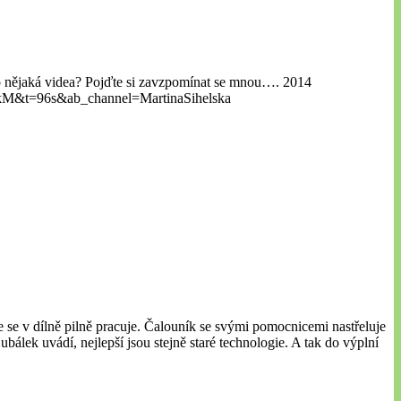
la o nějaká videa? Pojďte si zavzpomínat se mnou…. 2014
kM&t=96s&ab_channel=MartinaSihelska
 se v dílně pilně pracuje. Čalouník se svými pomocnicemi nastřeluje
bálek uvádí, nejlepší jsou stejně staré technologie. A tak do výplní