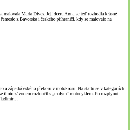
i malovala Maria Dives. Její dcera Anna se teď rozhodla krásné
 řemeslo z Bavorska i českého příhraničí, kdy se malovalo na
ého a západočeského přeboru v motokrosu. Na startu se v kategoriích
 tímto závodem rozloučil s „malým“ motocyklem. Po rozplynutí
 Vladimír…