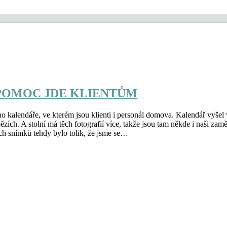
POMOC JDE KLIENTŮM
 kalendáře, ve kterém jsou klienti i personál domova. Kalendář vyšel 
zích. A stolní má těch fotografií více, takže jsou tam někde i naši zam
ch snímků tehdy bylo tolik, že jsme se…