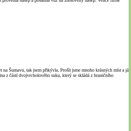
m provedla násep a posadila vůz na zhotovený násep. Velice firmě
 na Šumavu, tak jsem přikývla. Prošli jsme mnoho krásných míst a já
na z částí dvojvrcholového suku, který se skládá z hraničního